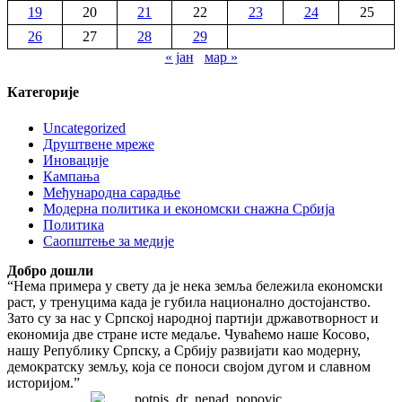
19
20
21
22
23
24
25
26
27
28
29
« јан
мар »
Категорије
Uncategorized
Друштвене мреже
Иновације
Кампања
Међународна сарадње
Модерна политика и економски снажна Србија
Политика
Саопштење за медије
Добро дошли
“Нема примера у свету да је нека земља бележила економски
раст, у тренуцима када је губила национално достојанство.
Зато су за нас у Српској народној партији државотворност и
економија две стране исте медаље. Чуваћемо наше Косово,
нашу Републику Српску, а Србију развијати као модерну,
демократску земљу, која се поноси својом дугом и славном
историјом.”