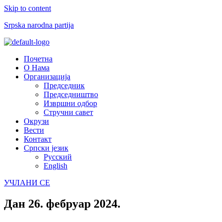
Skip to content
Srpska narodna partija
Menu
Почетна
О Нама
Организација
Председник
Председништво
Извршни одбор
Стручни савет
Окрузи
Вести
Контакт
Српски језик
Русский
English
УЧЛАНИ СЕ
Дан
26. фебруар 2024.