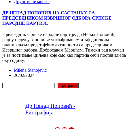
Друштвене мреже
ДР НЕНАД ПОПОВИЋ НА САСТАНКУ СА
ПРЕДСЕДНИКОМ ИЗВРШНОГ ОДБОРА СРПСКЕ
НАРОДНЕ ПАРТИЈЕ
Председник Српске народне партије, др Ненад Поповић,
радну недељу започиње усклађивањем и заједничким
планирањем предстојећих активности са председником
Извршног одбора, Добросавом Марићем. Тимски рад кључан
је за постизање циљева које смо као партија себи поставили за
ову годину.
Milena Stanojević
26/02/2024
Претрага
Претражи
Др Ненад Поповић -
Биографија