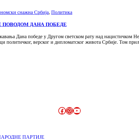
ономски снажна Србија
,
Политика
Е ПОВОДОМ ДАНА ПОБЕДЕ
ежавања Дана победе у Другом светском рату над нацистичком Н
ици политичког, верског и дипломатског живота Србије. Том пр
Facebook
Instagram
YouTube
НАРОДНЕ ПАРТИЈЕ