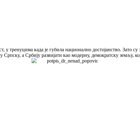
т, у тренуцима када је губила национално достојанство. Зато су
 Српску, а Србију развијати као модерну, демократску земљу, ко