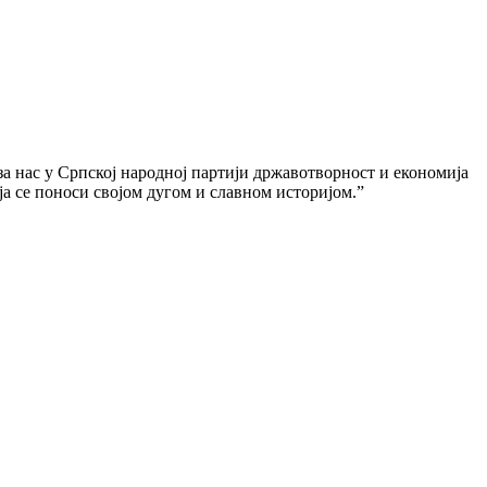
 за нас у Српској народној партији државотворност и економија
ја се поноси својом дугом и славном историјом.”