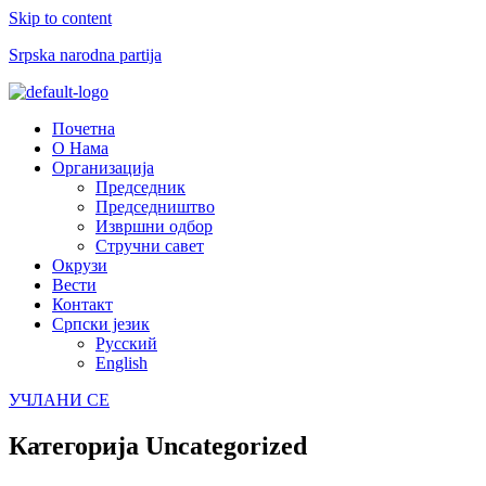
Skip to content
Srpska narodna partija
Menu
Почетна
О Нама
Организација
Председник
Председништво
Извршни одбор
Стручни савет
Окрузи
Вести
Контакт
Српски језик
Русский
English
УЧЛАНИ СЕ
Категорија
Uncategorized