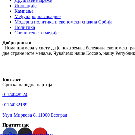
Друштвене мреже
Иновације
Кампања
Међународна сарадње
Модерна политика и економски снажна Србија
Политика
Саопштење за медије
Добро дошли
“Нема примера у свету да је нека земља бележила економски рас
две стране исте медаље. Чуваћемо наше Косово, нашу Републику
Контакт
Српска народна партија
011/4048524
011/4032189
Узун Миркова 8, 11000 Београд
Пратите нас
acebook
Instagram
Youtube