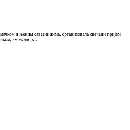
емачком и њеним савезницима, организовала свечани пријем
иликом, амбасадор…