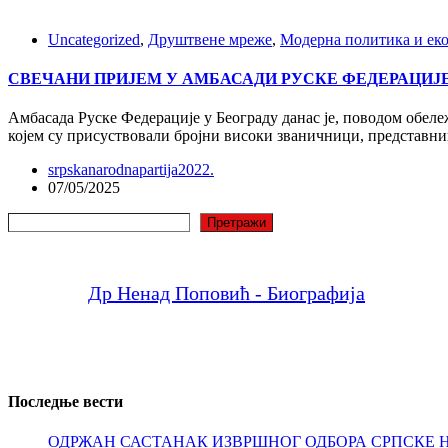
Uncategorized
,
Друштвене мреже
,
Модерна политика и ек
СВЕЧАНИ ПРИЈЕМ У АМБАСАДИ РУСКЕ ФЕДЕРАЦИЈ
Амбасада Руске Федерације у Београду данас је, поводом обел
којем су присуствовали бројни високи званичници, представн
srpskanarodnapartija2022.
07/05/2025
Претрага
Претражи
Др Ненад Поповић - Биографија
Последње вести
ОДРЖАН САСТАНАК ИЗВРШНОГ ОДБОРА СРПСКЕ 