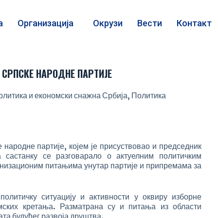
а
Организација
Окрузи
Вести
Контакт
СРПСКЕ НАРОДНЕ ПАРТИЈЕ
олитика и економски снажна Србија
,
Политика
 народне партије, којем је присуствовао и председник
 састанку се разговарало о актуелним политичким
анизационим питањима унутар партије и припремама за
политичку ситуацију и активности у оквиру изборне
мских кретања. Разматрана су и питања из области
та будућег развоја друштва.