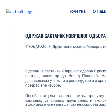
S
k
Почетна
О Нам
i
p
t
o
c
ОДРЖАН САСТАНАК ИЗВРШНОГ ОДБОРА 
o
n
11/06/2026
Друштвене мреже
,
Модерна п
t
e
n
t
Одржан је састанак Извршног одбора Српске
партије, министар др Ненад Поповић. На
дешавањима у земљи и региону, као и о орг
предстојеће изборе.
Посебан акценат стављен је на тренутну 
кампање, уз анализу друштвених и еконо
економије и образовања, као кључних сегмена