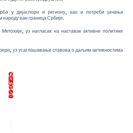
рба у дијаспори и региону, као и потреби јачања
 народу ван граница Србије.
 Метохије, уз нагласак на наставак активне политике
осфери, уз усаглашавање ставова о даљим активностима