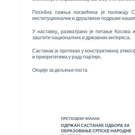
Посебна пажња посвећена је положају С
институционалне и друштвене подршке нашем
У наставку, разматрано је питање Косова и
заштите националних и државних интереса.
Састанак је протекао у конструктивној атм
и приоритетима у раду партије.
Опције за дељење поста
ПРЕТХОДНИ
ЧЛАНАК
ОДРЖАН САСТАНАК ОДБОРА ЗА
ОБРАЗОВАЊЕ СРПСКЕ НАРОДНЕ