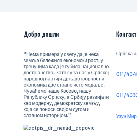
Добро дошли
Контакт
Српска н
“Нема примера у свету да је нека
земља бележила економски раст, у
тренуцима када је губила национално
достојанство. Зато су за нас у Српској
011/404
народној партији државотворност и
економија две стране исте медаље.
Чуваћемо наше Косово, нашу
011/403
Републику Српску, а Србију развијати
као модерну, демократску земљу,
која се поноси својом дугом и
славном историјом.”
Узун Мир