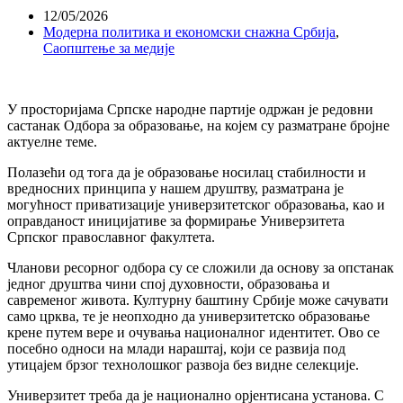
12/05/2026
Модерна политика и економски снажна Србија
,
Саопштење за медије
У просторијама Српске народне партије одржан је редовни
састанак Одбора за образовање, на којем су разматране бројне
актуелне теме.
Полазећи од тога да је образовање носилац стабилности и
вредносних принципа у нашем друштву, разматрана је
могућност приватизације универзитетског образовања, као и
оправданост иницијативе за формирање Универзитета
Српског православног факултета.
Чланови ресорног одбора су се сложили да основу за опстанак
једног друштва чини спој духовности, образовања и
савременог живота. Културну баштину Србије може сачувати
само црква, те је неопходно да универзитетско образовање
крене путем вере и очувања националног идентитет. Ово се
посебно односи на млади нараштај, који се развија под
утицајем брзог технолошког развоја без видне селекције.
Универзитет треба да је национално орјентисана установа. С