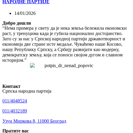
НАРОДНЕ ПАРТИЈЕ
14/01/2026
Добро дошли
“Нема примера у свету да је нека земља бележила економски
раст, у тренуцима када је губила национално достојанство.
Зато су за нас у Српској народној партији државотворност и
економија две стране исте медаље. Чуваћемо наше Косово,
нашу Републику Српску, а Србију развијати као модерну,
демократску земљу, која се поноси својом дугом и славном
историјом.”
Контакт
Српска народна партија
011/4048524
011/4032189
Узун Миркова 8, 11000 Београд
Пратите нас