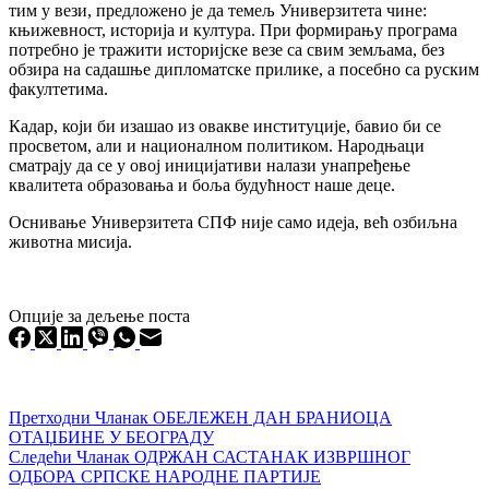
тим у вези, предложено је да темељ Универзитета чине:
књижевност, историја и култура. При формирању програма
потребно је тражити историјске везе са свим земљама, без
обзира на садашње дипломатске прилике, а посебно са руским
факултетима.
Кадар, који би изашао из овакве институције, бавио би се
просветом, али и националном политиком. Народњаци
сматрају да се у овој иницијативи налази унапређење
квалитета образовања и боља будућност наше деце.
Оснивање Универзитета СПФ није само идеја, већ озбиљна
животна мисија.
Опције за дељење поста
Претходни
Чланак
ОБЕЛЕЖЕН ДАН БРАНИОЦА
ОТАЏБИНЕ У БЕОГРАДУ
Следећи
Чланак
ОДРЖАН САСТАНАК ИЗВРШНОГ
ОДБОРА СРПСКЕ НАРОДНЕ ПАРТИЈЕ