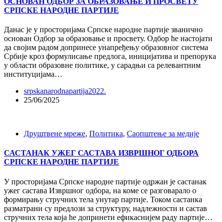
ОСНОВАН ОДБОР ЗА ОБРАЗОВАЊЕ И ПРОСВЕТУ
СРПСКЕ НАРОДНЕ ПАРТИЈЕ
Данас је у просторијама Српске народне партије званично
основан Одбор за образовање и просвету. Одбор ће настојати
да својим радом допринесе унапређењу образовног система
Србије кроз формулисање предлога, иницијатива и препорука
у области образовне политике, у сарадњи са релевантним
институцијама…
srpskanarodnapartija2022.
25/06/2025
Друштвене мреже
,
Политика
,
Саопштење за медије
САСТАНАК УЖЕГ САСТАВА ИЗВРШНОГ ОДБОРА
СРПСКЕ НАРОДНЕ ПАРТИЈЕ
У просторијама Српске народне партије одржан је састанак
ужег састава Извршног одбора, на коме се разговарало о
формирању стручних тела унутар партије. Током састанка
разматрани су предлози за структуру, надлежности и састав
стручних тела која ће допринети ефикаснијем раду партије…