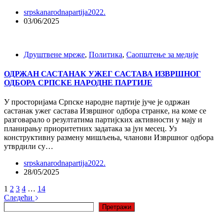
srpskanarodnapartija2022.
03/06/2025
Друштвене мреже
,
Политика
,
Саопштење за медије
ОДРЖАН САСТАНАК УЖЕГ САСТАВА ИЗВРШНОГ
ОДБОРА СРПСКЕ НАРОДНЕ ПАРТИЈЕ
У просторијама Српске народне партије јуче је одржан
састанак ужег састава Извршног одбора странке, на коме се
разговарало о резултатима партијских активности у мају и
планирању приоритетних задатака за јун месец. Уз
конструктивну размену мишљења, чланови Извршног одбора
утврдили су…
srpskanarodnapartija2022.
28/05/2025
1
2
3
4
…
14
Следећи
Претрага
Претражи