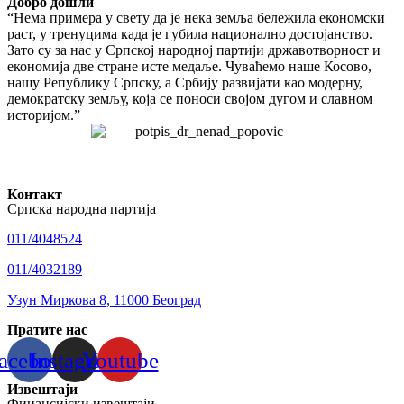
Добро дошли
“Нема примера у свету да је нека земља бележила економски
раст, у тренуцима када је губила национално достојанство.
Зато су за нас у Српској народној партији државотворност и
економија две стране исте медаље. Чуваћемо наше Косово,
нашу Републику Српску, а Србију развијати као модерну,
демократску земљу, која се поноси својом дугом и славном
историјом.”
Контакт
Српска народна партија
011/4048524
011/4032189
Узун Миркова 8, 11000 Београд
Пратите нас
acebook
Instagram
Youtube
Извештаји
Финансијски извештаји