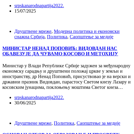
srpskanarodnapartija2022.
15/07/2025
Друштвене мреже
,
Модерна политика и економски
снажна Србија
,
Политика
,
Саопштење за медије
МИНИСТАР НЕНАД ПОПОВИЋ: ВИДОВДАН НАС
ОБАВЕЗУЈЕ ДА ЧУВАМО КОСОВО И МЕТОХИЈУ
Министар у Влади Републике Србије задужен за међународну
економску сарадњу и друштвени положај цркве у земљи и
иностранству, др Ненад Поповић, присуствовао је на верски и
државни празник Видовдан, парастосу Светом кнезу Лазару и
косовским јунацима, поклоњењу моштима Светог кнеза…
srpskanarodnapartija2022.
30/06/2025
Друштвене мреже
,
Политика
,
Саопштење за медије