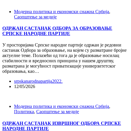
Модерна политика и економски снажна Србија
,
Саопштење за медије
ОДРЖАН САСТАНАК ОДБОРА ЗА ОБРАЗОВАЊЕ
СРПСКЕ НАРОДНЕ ПАРТИЈЕ
У просторијама Српске народне партије одржан је редовни
састанак Одбора за образовање, на којем су разматране бројне
актуелне теме. Полазећи од тога да је образовање носилац
стабилности и вредносних принципа у нашем друштву,
разматрана је могућност приватизације универзитетског
образовања, као…
srpskanarodnapartija2022.
12/05/2026
Модерна политика и економски снажна Србија
,
Политика
,
Саопштење за медије
ОДРЖАН САСТАНАК ИЗВРШНОГ ОДБОРА СРПСКЕ
НАРОДНЕ ПАРТИЈЕ