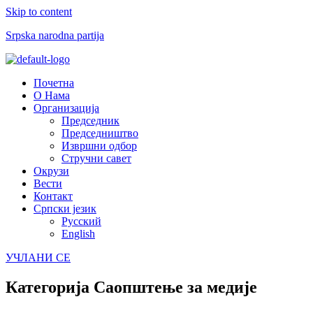
Skip to content
Srpska narodna partija
Menu
Почетна
О Нама
Организација
Председник
Председништво
Извршни одбор
Стручни савет
Окрузи
Вести
Контакт
Српски језик
Русский
English
УЧЛАНИ СЕ
Категорија
Саопштење за медије