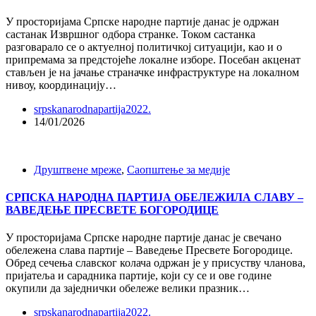
У просторијама Српске народне партије данас је одржан
састанак Извршног одбора странке. Током састанка
разговарало се о актуелној политичкој ситуацији, као и о
припремама за предстојеће локалне изборе. Посебан акценат
стављен је на јачање страначке инфраструктуре на локалном
нивоу, координацију…
srpskanarodnapartija2022.
14/01/2026
Друштвене мреже
,
Саопштење за медије
СРПСКА НАРОДНА ПАРТИЈА ОБЕЛЕЖИЛА СЛАВУ –
ВАВЕДЕЊЕ ПРЕСВЕТЕ БОГОРОДИЦЕ
У просторијама Српске народне партије данас је свечано
обележена слава партије – Ваведење Пресвете Богородице.
Обред сечења славског колача одржан је у присуству чланова,
пријатеља и сарадника партије, који су се и ове године
окупили да заједнички обележе велики празник…
srpskanarodnapartija2022.