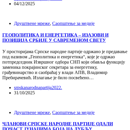
04/12/2025
Друштвене мреже
,
Саопштење за медије
ГЕОПОЛИТИКА И ЕНЕРГЕТИКА – ИЗАЗОВИ И
ПОЗИЦИЈА СРБИЈЕ У САВРЕМЕНОМ СВЕТУ
У просторијама Српске народне партије одржано je предавање
под називом „Геополитика и енергетика“, које је одржао
потпредседник Извршног одбора СНП који обавља функцију
заменика покрајинског секретара за енергетику,
грађевинарство и саобраћај у влади АПВ, Владимир
Пребирачевић. Излагање је било посвећено…
srpskanarodnapartija2022.
31/10/2025
Друштвене мреже
,
Саопштење за медије
ЧЛАНОВИ СРПСКЕ НАРОДНЕ ПАРТИЈЕ ОДАЛИ
ПОЧАСТ ЈУНАЦИМА БОЈА НА ДУБЉУ