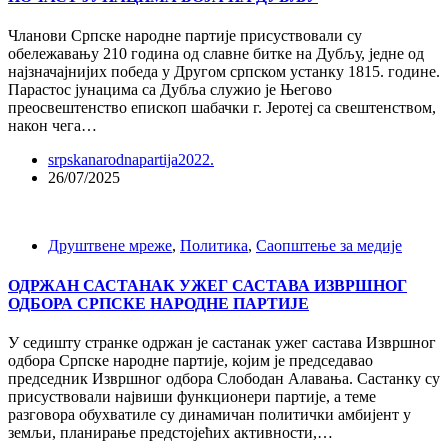
Чланови Српске народне партије присуствовали су
обележавању 210 година од славне битке на Дубљу, једне од
најзначајнијих победа у Другом српском устанку 1815. године.
Парастос јунацима са Дубља служио је Његово
преосвештенство епископ шабачки г. Јеротеј са свештенством,
након чега…
srpskanarodnapartija2022.
26/07/2025
Друштвене мреже
,
Политика
,
Саопштење за медије
ОДРЖАН САСТАНАК УЖЕГ САСТАВА ИЗВРШНОГ
ОДБОРА СРПСКЕ НАРОДНЕ ПАРТИЈЕ
У седишту странке одржан је састанак ужег састава Извршног
одбора Српске народне партије, којим је председавао
председник Извршног одбора Слободан Алавања. Састанку су
присуствовали највиши функционери партије, а теме
разговора обухватиле су динамичан политички амбијент у
земљи, планирање предстојећих активности,…