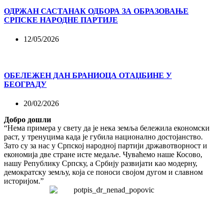
ОДРЖАН САСТАНАК ОДБОРА ЗА ОБРАЗОВАЊЕ
СРПСКЕ НАРОДНЕ ПАРТИЈЕ
12/05/2026
ОБЕЛЕЖЕН ДАН БРАНИОЦА ОТАЏБИНЕ У
БЕОГРАДУ
20/02/2026
Добро дошли
“Нема примера у свету да је нека земља бележила економски
раст, у тренуцима када је губила национално достојанство.
Зато су за нас у Српској народној партији државотворност и
економија две стране исте медаље. Чуваћемо наше Косово,
нашу Републику Српску, а Србију развијати као модерну,
демократску земљу, која се поноси својом дугом и славном
историјом.”