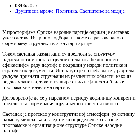
03/06/2025
Друштвене мреже
,
Политика
,
Саопштење за медије
У просторијама Српске народне партије одржан је састанак
ужег састава Извршног одбора, на коме се разговарало о
формирању стручних тела унутар партије.
Током састанка разматрани су предлози за структуру,
надлежности и састав стручних тела која ће допринети
ефикаснијем раду партије и подршци у изради политика и
стратешких докумената. Истакнута је потреба да се у рад тела
укључе признати стручњаци из различитих области, како из
редова чланства, тако и из шире стручне јавности блиске
програмским начелима партије.
Договорено је да се у наредном периоду дефинишу конкретни
предлози за формирање појединачних савета и одбора.
Састанак је протекао у конструктивној атмосфери, уз активну
размену мишљења и заједничко опредељење за јачање
програмске и организационе структуре Српске народне
партије.