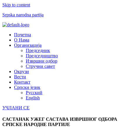
Skip to content
Srpska narodna partija
Menu
Почетна
О Нама
Организација
Председник
Председништво
Извршни одбор
Стручни савет
Окрузи
Вести
Контакт
Српски језик
Русский
English
УЧЛАНИ СЕ
САСТАНАК УЖЕГ САСТАВА ИЗВРШНОГ ОДБОРА
СРПСКЕ НАРОДНЕ ПАРТИЈЕ