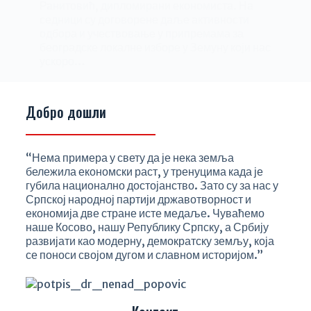
Ранитовић, дипломирани економиста. На
седници су договорене даље активности
одбора и учествовање у припремама за
београдске локалне изборе у Земуну који нас
ускоро…
Milena Stanojević
07/02/2024
Добро дошли
“Нема примера у свету да је нека земља
бележила економски раст, у тренуцима када је
губила национално достојанство. Зато су за нас у
Српској народној партији државотворност и
економија две стране исте медаље. Чуваћемо
наше Косово, нашу Републику Српску, а Србију
развијати као модерну, демократску земљу, која
се поноси својом дугом и славном историјом.”