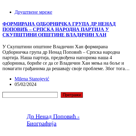
Друштвене мреже
ФОРМИРАНА ОДБОРНИЧКА ГРУПА ДР НЕНАД
ПОПОВИЋ – СРПСКА НАРОДНА ПАРТИЈА У
СКУПШТИНИ ОПШТИНЕ ВЛАДИЧИН ХАН
У Скупштини општине Владичин Хан формирана
Одборничка група др Ненад Поповић – Српска народна
партија. Наша партија, предвођена напорима наша 4
одборника, бориће се да се Владичин Хан мења на боље и
помагати грађанима да решавају своје проблеме. Због тога…
Milena Stanojević
05/02/2024
Претрага
Претражи
Др Ненад Поповић -
Биографија