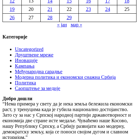
12
13
14
15
16
17
18
19
20
21
22
23
24
25
26
27
28
29
« јан
мар »
Категорије
Uncategorized
Друштвене мреже
Иновације
Кампања
Међународна сарадње
Модерна политика и економски снажна Србија
Политика
Саопштење за медије
Добро дошли
“Нема примера у свету да је нека земља бележила економски
раст, у тренуцима када је губила национално достојанство.
Зато су за нас у Српској народној партији државотворност и
економија две стране исте медаље. Чуваћемо наше Косово,
нашу Републику Српску, а Србију развијати као модерну,
демократску земљу, која се поноси својом дугом и славном
историјом.”