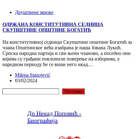
Друштвене мреже
ОДРЖАНА КОНСТИТУТИВНА СЕДНИЦА
СКУПШТИНЕ ОПШТИНЕ БОГАТИЋ
На конститутивној седници Скупштине општине Богатић за
члана Општинског већа изабрана је наша Јована Лукић.
Српска народна партија и сви њени чланови, а посебно они
којима су грађани поклонили поверење на изборима, у
наредном периоду ће се више него икад…
Milena Stanojević
03/02/2024
Претрага
Претражи
Др Ненад Поповић -
Биографија