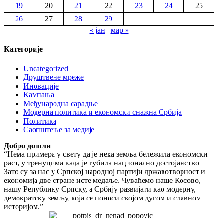
19
20
21
22
23
24
25
26
27
28
29
« јан
мар »
Категорије
Uncategorized
Друштвене мреже
Иновације
Кампања
Међународна сарадње
Модерна политика и економски снажна Србија
Политика
Саопштење за медије
Добро дошли
“Нема примера у свету да је нека земља бележила економски
раст, у тренуцима када је губила национално достојанство.
Зато су за нас у Српској народној партији државотворност и
економија две стране исте медаље. Чуваћемо наше Косово,
нашу Републику Српску, а Србију развијати као модерну,
демократску земљу, која се поноси својом дугом и славном
историјом.”