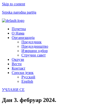
Skip to content
Srpska narodna partija
Menu
Почетна
О Нама
Организација
Председник
Председништво
Извршни одбор
Стручни савет
Окрузи
Вести
Контакт
Српски језик
Русский
English
УЧЛАНИ СЕ
Дан
3. фебруар 2024.