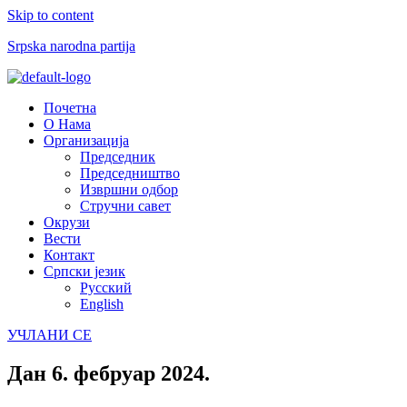
Skip to content
Srpska narodna partija
Menu
Почетна
О Нама
Организација
Председник
Председништво
Извршни одбор
Стручни савет
Окрузи
Вести
Контакт
Српски језик
Русский
English
УЧЛАНИ СЕ
Дан
6. фебруар 2024.