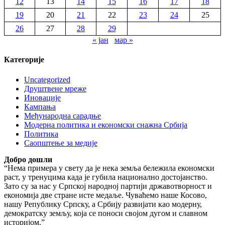
12
13
14
15
16
17
18
19
20
21
22
23
24
25
26
27
28
29
« јан
мар »
Категорије
Uncategorized
Друштвене мреже
Иновације
Кампања
Међународна сарадње
Модерна политика и економски снажна Србија
Политика
Саопштење за медије
Добро дошли
“Нема примера у свету да је нека земља бележила економски
раст, у тренуцима када је губила национално достојанство.
Зато су за нас у Српској народној партији државотворност и
економија две стране исте медаље. Чуваћемо наше Косово,
нашу Републику Српску, а Србију развијати као модерну,
демократску земљу, која се поноси својом дугом и славном
историјом.”