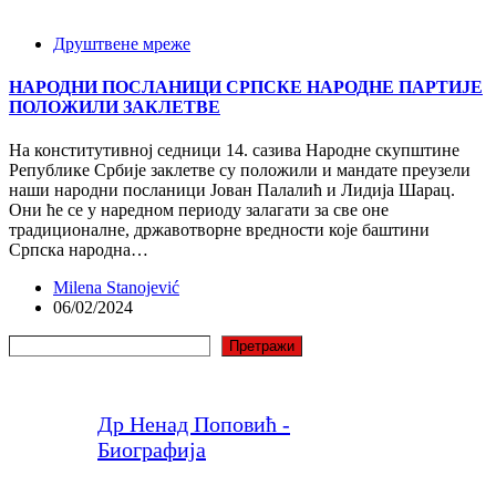
Друштвене мреже
НАРОДНИ ПОСЛАНИЦИ СРПСКЕ НАРОДНЕ ПАРТИЈЕ
ПОЛОЖИЛИ ЗАКЛЕТВЕ
На конститутивној седници 14. сазива Народне скупштине
Републике Србије заклетве су положили и мандате преузели
наши народни посланици Јован Палалић и Лидија Шарац.
Они ће се у наредном периоду залагати за све оне
традиционалне, државотворне вредности које баштини
Српска народна…
Milena Stanojević
06/02/2024
Претрага
Претражи
Др Ненад Поповић -
Биографија