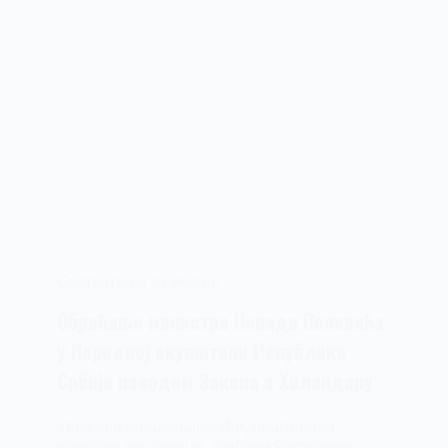
Саопштење за медије
Обраћање министра Ненада Поповића
у Народној скупштини Републике
Србије поводом Закона о Хиландару
Уважени председавајући, поштовани
народни посланици, грађани Републике