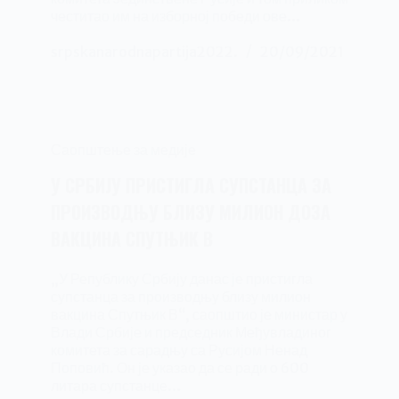
честитао им на изборној победи ове…
srpskanarodnapartija2022.
20/09/2021
Саопштење за медије
У СРБИЈУ ПРИСТИГЛА СУПСТАНЦА ЗА
ПРОИЗВОДЊУ БЛИЗУ МИЛИОН ДОЗА
ВАКЦИНА СПУТЊИК В
„У Републику Србију данас је пристигла
супстанца за производњу близу милион
вакцина Спутњик В“, саопштио је министар у
Влади Србије и председник Међувладиног
комитета за сарадњу са Русијом Ненад
Поповић. Он је указао да се ради о 600
литара супстанце…