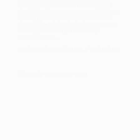
Србије, усвајање Закона о Хиландару је
историјски догађај за Србију и српски народ.
Први пут у историји Србија кроз посебан
закон обезбеђује финансијска средства за
Хиландар. То значи да ће манастир
Хиландар сваке…
srpskanarodnapartija2022.
23/09/2021