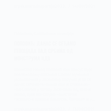
srpskanarodnapartija2022.
14/09/2021
Политика
,
Саопштење за медије
ПОПОВИЋ: ДАНАС СЕ СЕЋАМО
ГЕНОЦИДА НАД СРБИМА ОД
МОНСТРУМА НДХ
Министар Ненад Поповић који присуствује
обележавању празника Светих мученика
јасеновачких у Јасеновцу поручио је да се
данас сећамо геноцида који је спроведен
над Србима у логору Јасеновац од, како је
рекао, руке монструма нацистичке
Независне државе Хрватске. Поповић је у…
srpskanarodnapartija2022.
13/09/2021