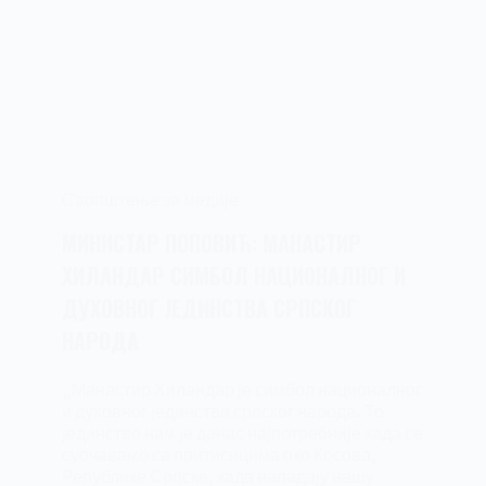
Саопштење за медије
МИНИСТАР ПОПОВИЋ: МАНАСТИР
ХИЛАНДАР СИМБОЛ НАЦИОНАЛНОГ И
ДУХОВНОГ ЈЕДИНСТВА СРПСКОГ
НАРОДА
„Манастир Хиландар је симбол националног
и духовног јединства српског народа. То
јединство нам је данас најпотребније када се
суочавамо са притисицима око Косова,
Републике Српске, када нападају нашу