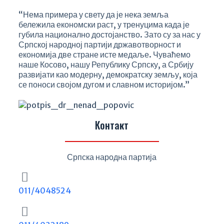
“Нема примера у свету да је нека земља
бележила економски раст, у тренуцима када је
губила национално достојанство. Зато су за нас у
Српској народној партији државотворност и
економија две стране исте медаље. Чуваћемо
наше Косово, нашу Републику Српску, а Србију
развијати као модерну, демократску земљу, која
се поноси својом дугом и славном историјом.”
Контакт
Српска народна партија
011/4048524