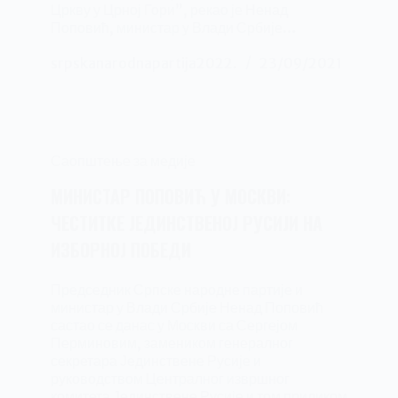
Цркву у Црној Гори”, рекао је Ненад
Поповић, министар у Влади Србије…
srpskanarodnapartija2022.
23/09/2021
Саопштење за медије
МИНИСТАР ПОПОВИЋ У МОСКВИ:
ЧЕСТИТКЕ ЈЕДИНСТВЕНОЈ РУСИЈИ НА
ИЗБОРНОЈ ПОБЕДИ
Председник Српске народне партије и
министар у Влади Србије Ненад Поповић
састао се данас у Москви са Сергејом
Перминовим, замеником генералног
секретара Јединствене Русије и
руководством Централног извршног
комитета Јединствене Русије и том приликом