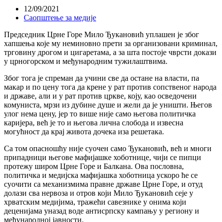
12/09/2021
Саопштење за медије
Председник Црне Горе Мило Ђукановић уплашен је због
хапшења које му неминовно прети за организовани криминал,
трговину дрогом и цигаретама, а за шта постоје чврсти докази
у црногорском и међународним тужилаштвима.
Због тога је спреман да учини све да остане на власти, па
макар и по цену тога да крене у рат против сопственог народа
и државе, али и у рат против цркве, коју, као осведочени
комуниста, мрзи из дубине душе и жели да је уништи. Његов
улог нема цену, јер то више није само његова политичка
каријера, већ је то и његова лична слобода и извесна
могућност да крај живота дочека иза решетака.
Са том опасношћу није суочен само Ђукановић, већ и многи
припадници његове мафијашке хоботнице, чији се пипци
протежу широм Црне Горе и Балкана. Ова пословна,
политичка и медијска мафијашка хоботница ускоро ће се
суочити са механизмима правне државе Црне Горе, и отуд
долази сва нервоза и отров који Мило Ђукановић сеје у
хрватским медијима, тражећи савезнике у онима који
деценијама уназад воде антисрпску кампању у региону и
међународној јавности.