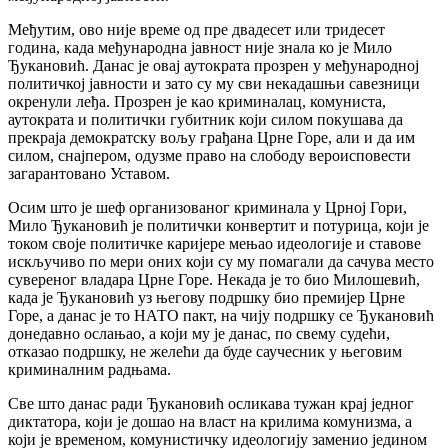
Међутим, ово није време од пре двадесет или тридесет
година, када међународна јавност није знала ко је Мило
Ђукановић. Данас је овај аутократа прозрен у међународној
политичкој јавности и зато су му сви некадашњи савезници
окренули леђа. Прозрен је као криминалац, комуниста,
аутократа и политички губитник који силом покушава да
прекраја демократску вољу грађана Црне Горе, али и да им
силом, снајпером, одузме право на слободу вероисповести
загарантовано Уставом.
Осим што је шеф организованог криминала у Црној Гори,
Мило Ђукановић је политички конвертит и потурица, који је
током своје политичке каријере мењао идеологије и ставове
искључиво по мери оних који су му помагали да сачува место
сувереног владара Црне Горе. Некада је то био Милошевић,
када је Ђукановић уз његову подршку био премијер Црне
Горе, а данас је то НАТО пакт, на чију подршку се Ђукановић
донедавно ослањао, а који му је данас, по свему судећи,
отказао подршку, не желећи да буде саучесник у његовим
криминалним радњама.
Све што данас ради Ђукановић осликава тужан крај једног
диктатора, који је дошао на власт на крилима комунизма, а
који је временом, комунистичку идеологију заменио једином