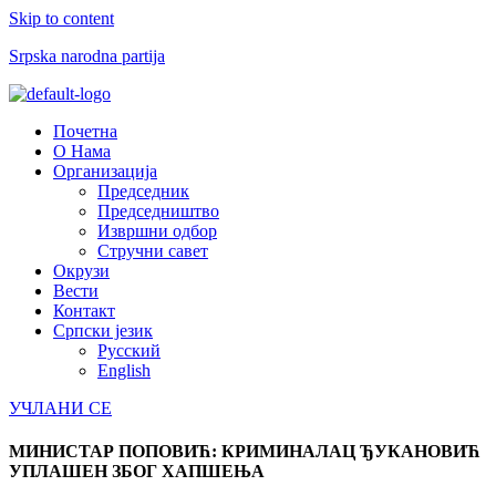
Skip to content
Srpska narodna partija
Menu
Почетна
О Нама
Организација
Председник
Председништво
Извршни одбор
Стручни савет
Окрузи
Вести
Контакт
Српски језик
Русский
English
УЧЛАНИ СЕ
МИНИСТАР ПОПОВИЋ: КРИМИНАЛАЦ ЂУКАНОВИЋ
УПЛАШЕН ЗБОГ ХАПШЕЊА