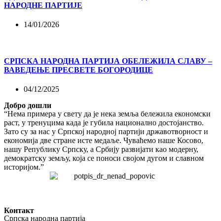
НАРОДНЕ ПАРТИЈЕ
14/01/2026
СРПСКА НАРОДНА ПАРТИЈА ОБЕЛЕЖИЛА СЛАВУ –
ВАВЕДЕЊЕ ПРЕСВЕТЕ БОГОРОДИЦЕ
04/12/2025
Добро дошли
“Нема примера у свету да је нека земља бележила економски
раст, у тренуцима када је губила национално достојанство.
Зато су за нас у Српској народној партији државотворност и
економија две стране исте медаље. Чуваћемо наше Косово,
нашу Републику Српску, а Србију развијати као модерну,
демократску земљу, која се поноси својом дугом и славном
историјом.”
Контакт
Српска народна партија