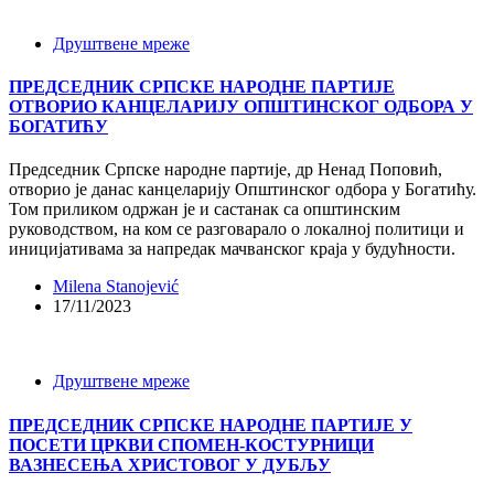
Друштвене мреже
ПРЕДСЕДНИК СРПСКЕ НАРОДНЕ ПАРТИЈЕ
ОТВОРИО КАНЦЕЛАРИЈУ ОПШТИНСКОГ ОДБОРА У
БОГАТИЋУ
Председник Српске народне партије, др Ненад Поповић,
отворио је данас канцеларију Општинског одбора у Богатићу.
Том приликом одржан је и састанак са општинским
руководством, на ком се разговарало о локалној политици и
иницијативама за напредак мачванског краја у будућности.
Milena Stanojević
17/11/2023
Друштвене мреже
ПРЕДСЕДНИК СРПСКЕ НАРОДНЕ ПАРТИЈЕ У
ПОСЕТИ ЦРКВИ СПОМЕН-КОСТУРНИЦИ
ВАЗНЕСЕЊА ХРИСТОВОГ У ДУБЉУ