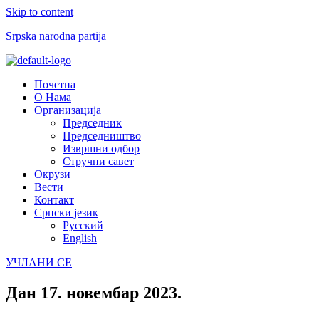
Skip to content
Srpska narodna partija
Menu
Почетна
О Нама
Организација
Председник
Председништво
Извршни одбор
Стручни савет
Окрузи
Вести
Контакт
Српски језик
Русский
English
УЧЛАНИ СЕ
Дан
17. новембар 2023.