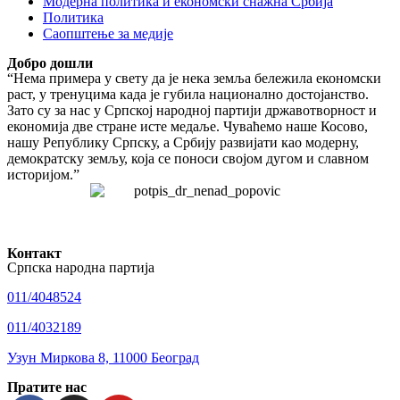
Модерна политика и економски снажна Србија
Политика
Саопштење за медије
Добро дошли
“Нема примера у свету да је нека земља бележила економски
раст, у тренуцима када је губила национално достојанство.
Зато су за нас у Српској народној партији државотворност и
економија две стране исте медаље. Чуваћемо наше Косово,
нашу Републику Српску, а Србију развијати као модерну,
демократску земљу, која се поноси својом дугом и славном
историјом.”
Контакт
Српска народна партија
011/4048524
011/4032189
Узун Миркова 8, 11000 Београд
Пратите нас