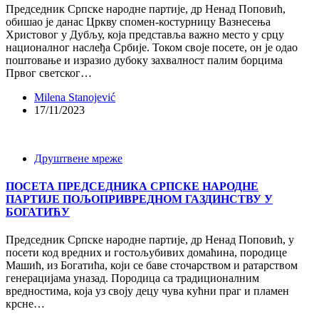
Председник Српске народне партије, др Ненад Поповић,
обишао је данас Цркву спомен-костурницу Вазнесења
Христовог у Дубљу, која представља важно место у срцу
националног наслеђа Србије. Током своје посете, он је одао
поштовање и изразио дубоку захвалност палим борцима
Првог светског…
Milena Stanojević
17/11/2023
Друштвене мреже
ПОСЕТА ПРЕДСЕДНИКА СРПСКЕ НАРОДНЕ
ПАРТИЈЕ ПОЉОПРИВРЕДНОМ ГАЗДИНСТВУ У
БОГАТИЋУ
Председник Српске народне партије, др Ненад Поповић, у
посети код вредних и гостољубивих домаћина, породице
Машић, из Богатића, који се баве сточарством и ратарством
генерацијама уназад. Породица са традиционалним
вредностима, која уз своју децу чува кућни праг и пламен
крсне…