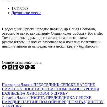
17/11/2023
Друштвене мреже
Председник Српске народне партије, др Ненад Поповић,
отворио је данас канцеларију Општинског одбора у Богатићу.
Том приликом одржан је и састанак са општинским
руководством, на ком се разговарало о локалној политици и
иницијативама за напредак мачванског краја у будућности.
Опције за дељење поста
Претходни
Чланак
ПРЕДСЕДНИК СРПСКЕ НАРОДНЕ
ПАРТИЈЕ У ПОСЕТИ ЦРКВИ СПОМЕН-КОСТУРНИЦИ
ВАЗНЕСЕЊА ХРИСТОВОГ У ДУБЉУ
Следећи
Чланак
ПОСЕТА ПРЕДСЕДНИКА СРПСКЕ
НАРОДНЕ ПАРТИЈЕ ПОЉОПРИВРЕДНОМ ГАЗДИНСТВУ
У КРУПЊУ