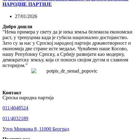
НАРОДНЕ ПАРТИЈЕ
27/01/2026
Добро дошли
“Нема примера у свету да је нека земља бележила економски
раст, у тренуцима када је губила национално достојанство.
Зато су за нас у Српској народној партији државотворност и
економија две стране исте медаље. Чуваћемо наше Косово,
нашу Републику Српску, а Србију развијати као модерну,
демократску земљу, која се поноси својом дугом и славном
историјом.”
Контакт
Српска народна партија
011/4048524
011/4032189
Узун Миркова 8, 11000 Београд