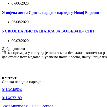
07/06/2020
Усвојена листа Српске народне партије у Новој Вароши
06/06/2020
УСВОЈЕНА ЛИСТА ШАНСА ЗА БОЉЕВАЦ – СНП
09/03/2020
Добро дошли
“Нема примера у свету да је нека земља бележила економски рас
две стране исте медаље. Чуваћемо наше Косово, нашу Републику
Контакт
Српска народна партија
011/4048524
011/4032189
Узун Миркова 8, 11000 Београд