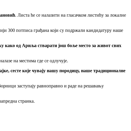
јановић
. Листа ће се налазити на гласачком листићу за локалне
ји 300 потписа грађана који су подржали кандидатуру наше
ку како од Ариља стварати још боље место за живот свих
алазе на местима где се одлучује.
јке, сесте које чувају нашу породицу, наше традиционалне
одборници заступају равноправно и раде на решавању
напредна странка.