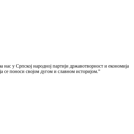
 за нас у Српској народној партији државотворност и економија
ја се поноси својом дугом и славном историјом.”