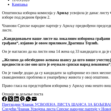
Кампања
Општинска изборна комисија у
Ариљу
усвојила је данас листу
изборе под редним бројем 2.
Чланови Српске народне партије у Ариљу предвођени председ
листе.
„Кандидовањем наше листе на локалним изборима грађани су 
грађана“, изјавио је овом приликом Драгиша Терзић.
Он је нагласио да на листи има 14 жена од 33 кандидата и да ј
„Желимо да обезбедимо женама шансу да што више учествују
вредности и све оно што је очувало српски народ вековима“,
Он је такође додао да су кандидати за одборнике из свих месни
свакодненвих проблема и унапређењу живота у овој општини.
Право гласа на предстојећим изборима у Ариљу има нешто више 
Опције за дељење поста
Претходни
Чланак
УСВОЈЕНА ЛИСТА ШАНСА ЗА БОЉЕВА
Следећи
Чланак
Усвојена листа Српске народне партије у Нов