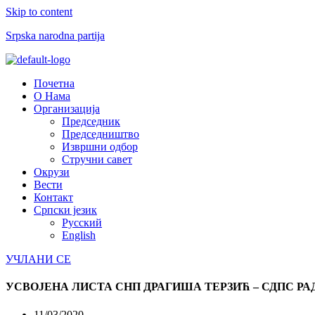
Skip to content
Srpska narodna partija
Menu
Почетна
О Нама
Организација
Председник
Председништво
Извршни одбор
Стручни савет
Окрузи
Вести
Контакт
Српски језик
Русский
English
УЧЛАНИ СЕ
УСВОЈЕНА ЛИСТА СНП ДРАГИША ТЕРЗИЋ – СДПС Р
11/03/2020