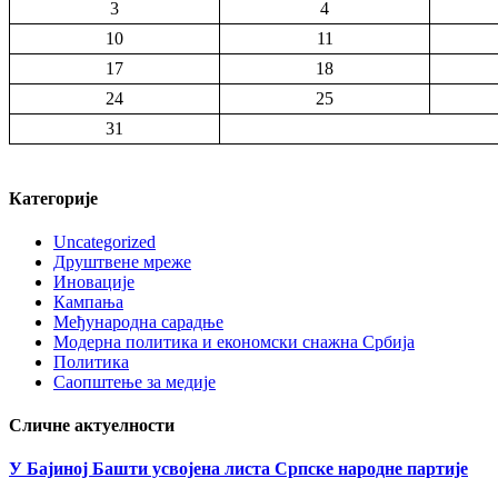
3
4
10
11
17
18
24
25
31
Категорије
Uncategorized
Друштвене мреже
Иновације
Кампања
Међународна сарадње
Модерна политика и економски снажна Србија
Политика
Саопштење за медије
Сличне актуелности
У Бајиној Башти усвојена листа Српске народне партије