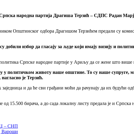
Српска народна партија Драгиша Терзић – СДПС Радан Мар
ником Општинског одбора Драгишом Терзићем предали су комиси
добили избор да гласају за људе који имају визију и полити
е политика Српске народне партије у Ариљу да се жене што више н
 у политичком животу наше општине. То су наше супруге, ма
 нагласио је Терзић.
х заједница и да ће сви грађани моћи да рачунају да их будући 
од 15.500 бирача, а до сада локалну листу предала је и Српска 
Ц – СНП
ој Вароши