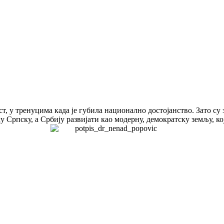
т, у тренуцима када је губила национално достојанство. Зато су
 Српску, а Србију развијати као модерну, демократску земљу, ко