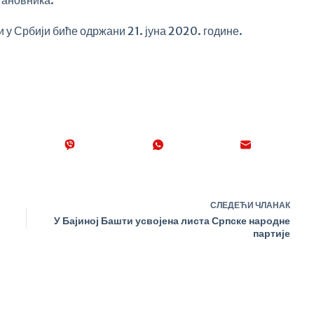
тановника.
 у Србији биће одржани 21. јуна 2020. године.
СЛЕДЕЋИ
ЧЛАНАК
У Бајиној Башти усвојена листа Српске народне
партије