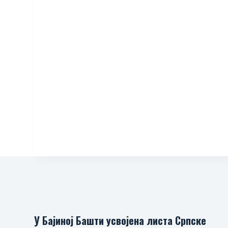
У Бајиној Башти усвојена листа Српске