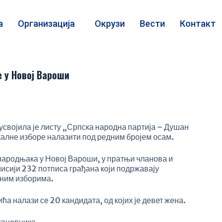
а
Организација
Окрузи
Вести
Контакт
е у Новој Вароши
усвојила је листу „Српска народна партија – Душан
окалне изборе налазити под редним бројем осам.
народњака у Новој Вароши, у пратњи чланова и
исији 232 потписа грађана који подржавају
лним изборима.
 налази се 20 кандидата, од којих је девет жена.