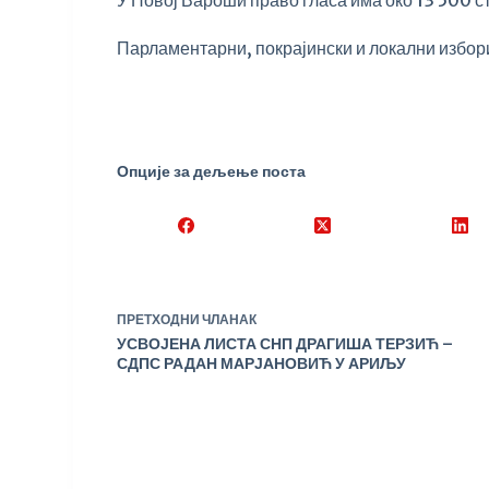
У Новој Вароши право гласа има око 13 500 с
Парламентарни, покрајински и локални избори
Опције за дељење поста
ПРЕТХОДНИ
ЧЛАНАК
УСВОЈЕНА ЛИСТА СНП ДРАГИША ТЕРЗИЋ –
СДПС РАДАН МАРЈАНОВИЋ У АРИЉУ