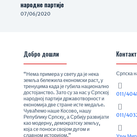
народне партије
07/06/2020
Добро дошли
Контакт
Српска н
“Нема примера у свету да је нека
земља бележила економски раст, у
тренуцима када је губила национално
достојанство. Зато су за нас у Српској
011/404
народној партији државотворност и
економија две стране исте медаље.
Чуваћемо наше Косово, нашу
011/403
Републику Српску, а Србију развијати
као модерну, демократску земљу,
која се поноси својом дугом и
славном историјом.”
Узун Мир