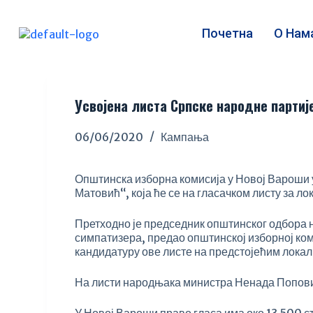
S
k
Почетна
О Нам
i
p
t
o
c
Усвојена листа Српске народне партиј
o
n
06/06/2020
Кампања
t
e
n
Општинска изборна комисија у Новој Вароши 
t
Матовић“, која ће се на гласачком листу за л
Претходно је председник општинског одбора 
симпатизера, предао општинској изборној ком
кандидатуру ове листе на предстојећим лока
На листи народњака министра Ненада Поповића