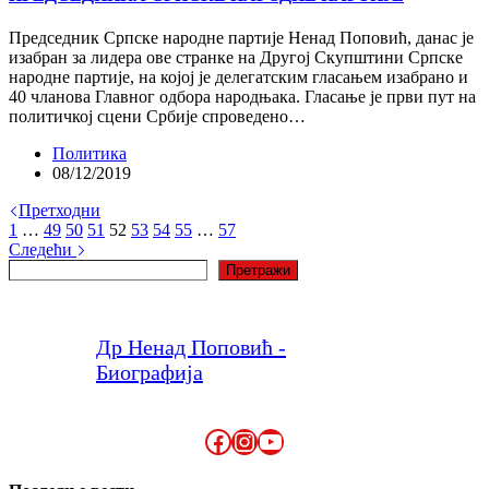
Председник Српске народне партије Ненад Поповић, данас је
изабран за лидера ове странке на Другој Скупштини Српске
народне партије, на којој је делегатским гласањем изабрано и
40 чланова Главног одбора народњака. Гласање је први пут на
политичкој сцени Србије спроведено…
Политика
08/12/2019
Претходни
1
…
49
50
51
52
53
54
55
…
57
Следећи
Претрага
Претражи
Др Ненад Поповић -
Биографија
Facebook
Instagram
YouTube