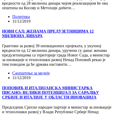
вредности од 28 милиона динара чијом реализацијом ће ова
општина на Косову и Метохији добити…
Политика
11/12/2019
НОВИ САД: ЖЕНАМА ПРЕДУЗЕТНИЦИМА 12
МИЛИОНА ДИНАРА
Грантови за развој 39 иновационих пројеката, у укупној
вредности од 12 милиона динара, уручени су данас женама
предузетницима са територије града Новог Сада, а министар
за иновације и технолошки развој Ненад Поповић рекао је
тим поводом да ће држава наставити…
Саопштење за медије
11/12/2019
ПОПОВИЋ И ИТАЛИЈАНСКА МИНИСТАРКА
ПИСАНО: ВЕЛИКИ ПОТЕНЦИЈАЛ ЗА САРАДЊУ
СРБИЈЕ И ИТАЛИЈЕ У ОБЛАСТИ ИНОВАЦИЈА
Председник Српске народне партије и министар за иновације
и технолошки развој у Влади Републике Србије Ненад