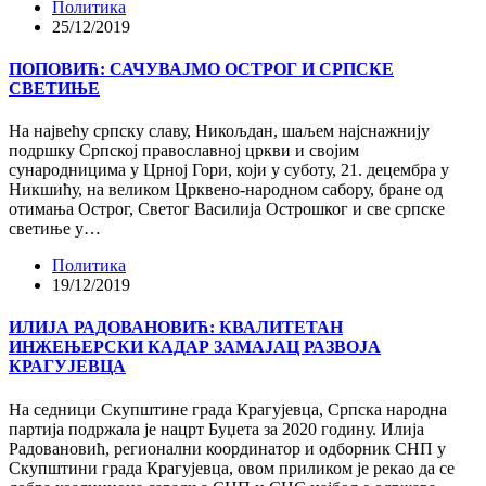
Политика
25/12/2019
ПОПОВИЋ: САЧУВАЈМО ОСТРОГ И СРПСКЕ
СВЕТИЊЕ
На највећу српску славу, Никољдан, шаљем најснажнију
подршку Српској православној цркви и својим
сународницима у Црној Гори, који у суботу, 21. децембра у
Никшићу, на великом Црквено-народном сабору, бране од
отимања Острог, Светог Василија Острошког и све српске
светиње у…
Политика
19/12/2019
ИЛИЈА РАДОВАНОВИЋ: КВАЛИТЕТАН
ИНЖЕЊЕРСКИ КАДАР ЗАМАЈАЦ РАЗВОЈА
КРАГУЈЕВЦА
На седници Скупштине града Крагујевца, Српска народна
партија подржала је нацрт Буџета за 2020 годину. Илија
Радовановић, регионални координатор и одборник СНП у
Скупштини града Крагујевца, овом приликом је рекао да се