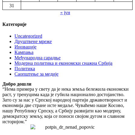
31
« јун
Категорије
Uncategorized
Друштвене мреже
Иновације
Кампања
Међународна сарадње
Модерна политика и економски снажна Србија
Политика
Саопштење за медије
Добро дошли
“Нема примера у свету да је нека земља бележила економски
раст, у тренуцима када је губила национално достојанство.
Зато су за нас у Српској народној партији државотворност и
економија две стране исте медаље. Чуваћемо наше Косово,
нашу Републику Српску, а Србију развијати као модерну,
демократску земљу, која се поноси својом дугом и славном
историјом.”