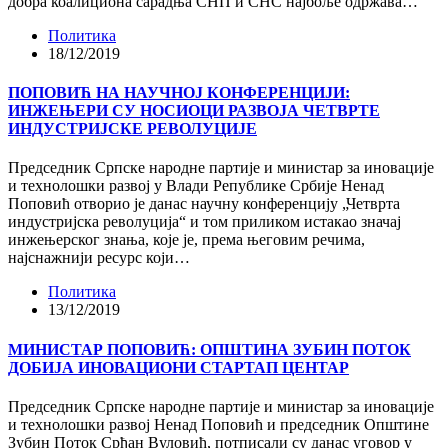
добра коалициона сарадња СНП и СНС најбоље одржава…
Политика
18/12/2019
ПОПОВИЋ НА НАУЧНОЈ КОНФЕРЕНЦИЈИ:
ИНЖЕЊЕРИ СУ НОСИОЦИ РАЗВОЈА ЧЕТВРТЕ
ИНДУСТРИЈСКЕ РЕВОЛУЦИЈЕ
Председник Српске народне партије и министар за иновације
и технолошки развој у Влади Републике Србије Ненад
Поповић отворио је данас научну конференцију „Четврта
индустријска револуција“ и том приликом истакао значај
инжењерског знања, које је, према његовим речима,
најснажнији ресурс који…
Политика
13/12/2019
МИНИСТАР ПОПОВИЋ: OПШТИНА ЗУБИН ПОТОК
ДОБИЈА ИНОВАЦИОНИ СТАРТАП ЦЕНТАР
Председник Српске народне партије и министар за иновације
и технолошки развој Ненад Поповић и председник Општине
Зубин Поток Срђан Вуловић, потписали су данас уговор у