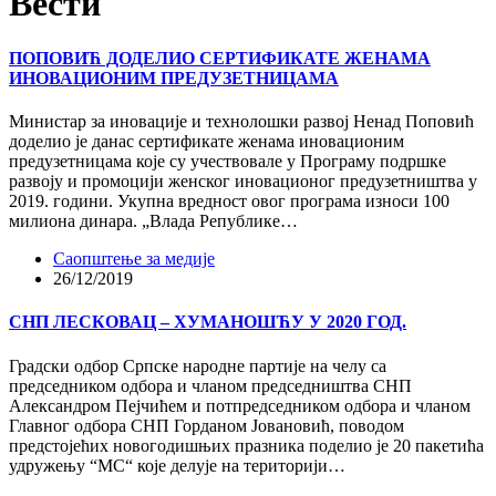
Вести
ПОПОВИЋ ДОДЕЛИО СЕРТИФИКАТЕ ЖЕНАМА
ИНОВАЦИОНИМ ПРЕДУЗЕТНИЦАМА
Министар за иновације и технолошки развој Ненад Поповић
доделио је данас сертификате женама иновационим
предузетницама које су учествовале у Програму подршке
развоју и промоцији женског иновационог предузетништва у
2019. години. Укупна вредност овог програма износи 100
милиона динара. „Влада Републике…
Саопштење за медије
26/12/2019
СНП ЛЕСКОВАЦ – ХУМАНОШЋУ У 2020 ГОД.
Градски одбор Српске народне партије на челу са
председником одбора и чланом председништва СНП
Александром Пејчићем и потпредседником одбора и чланом
Главног одбора СНП Горданом Јовановић, поводом
предстојећих новогодишњих празника поделио је 20 пакетића
удружењу “МС“ које делује на територији…