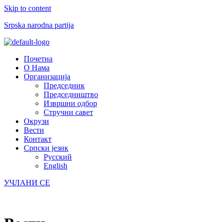
Skip to content
Srpska narodna partija
Menu
Почетна
О Нама
Организација
Председник
Председништво
Извршни одбор
Стручни савет
Окрузи
Вести
Контакт
Српски језик
Русский
English
УЧЛАНИ СЕ