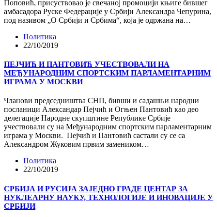
Поповић, присуствовао је свечаној промоцији књиге бившег
амбасадора Руске Федерације у Србији Александра Чепурина,
под називом „О Србији и Србима“, која је одржана на…
Политика
22/10/2019
ПЕЈЧИЋ И ПАНТОВИЋ УЧЕСТВОВАЛИ НА
МЕЂУНАРОДНИМ СПОРТСКИМ ПАРЛАМЕНТАРНИМ
ИГРАМА У МОСКВИ
Чланови председништва СНП, бивши и садашњи народни
посланици Александар Пејчић и Огњен Пантовић као део
делегације Народне скупштине Републике Србије
учествовали су на Међународним спортским парламентарним
играма у Москви. Пејчић и Пантовић састали су се са
Александром Жуковим првим замеником…
Политика
22/10/2019
СРБИЈА И РУСИЈА ЗАЈЕДНО ГРАДЕ ЦЕНТАР ЗА
НУКЛЕАРНУ НАУКУ, ТЕХНОЛОГИЈЕ И ИНОВАЦИЈЕ У
СРБИЈИ