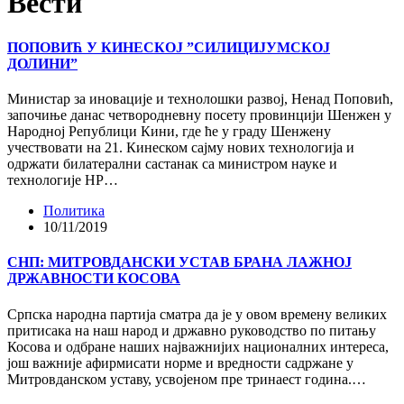
Вести
ПОПОВИЋ У КИНЕСКОЈ ”СИЛИЦИЈУМСКОЈ
ДОЛИНИ”
Министар за иновације и технолошки развој, Ненад Поповић,
започиње данас четвородневну посету провинцији Шенжен у
Народној Републици Кини, где ће у граду Шенжену
учествовати на 21. Кинеском сајму нових технологија и
одржати билатерални састанак са министром науке и
технологије НР…
Политика
10/11/2019
СНП: МИТРОВДАНСКИ УСТАВ БРАНА ЛАЖНОЈ
ДРЖАВНОСТИ КОСОВА
Српска народна партија сматра да је у овом времену великих
притисака на наш народ и државно руководство по питању
Косова и одбране наших најважнијих националних интереса,
још важније афирмисати норме и вредности садржане у
Митровданском уставу, усвојеном пре тринаест година.…