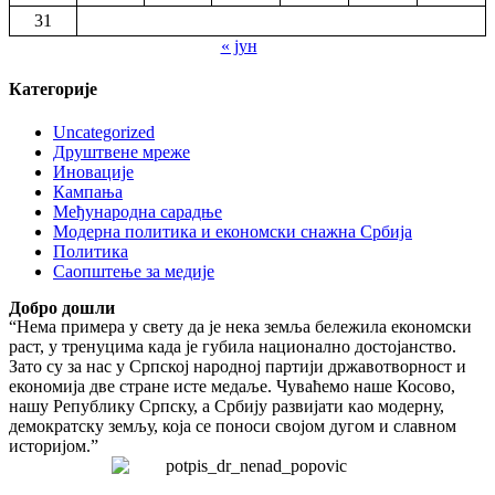
31
« јун
Категорије
Uncategorized
Друштвене мреже
Иновације
Кампања
Међународна сарадње
Модерна политика и економски снажна Србија
Политика
Саопштење за медије
Добро дошли
“Нема примера у свету да је нека земља бележила економски
раст, у тренуцима када је губила национално достојанство.
Зато су за нас у Српској народној партији државотворност и
економија две стране исте медаље. Чуваћемо наше Косово,
нашу Републику Српску, а Србију развијати као модерну,
демократску земљу, која се поноси својом дугом и славном
историјом.”