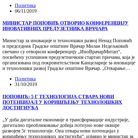
Политика
06/11/2019
МИНИСТАР ПОПОВИЋ ОТВОРИО КОНФЕРЕНЦИЈУ
ИНОВАТИВНИХ ПРЕДУЗЕТНИКА ВРАЧАРА
Министар за иновације и технолошки развој Ненад Поповић
и председник Градске општине Врачар Милан Недељковић
свечано су отворили конференцију „ИноВрачарМитап“,
посвећену успешним предузетничким стартап причама, која је
организована под покровитељством Канцеларије за иновације
и технолошки развој Градске општине Врачар. „Отварање…
Политика
31/10/2019
ПОПОВИЋ: 5 Г ТЕХНОЛОГИЈА СТВАРА НОВИ
ПОТЕНЦИЈАЛ У КОРИШЋЕЊУ ТЕХНОЛОШКИХ
ДОСТИГНУЋА
„У доба дигиталне економије и трансформације индустрије,
дигитално преобликовање добија потпуно нове оквире
развојем 5г технологије. Она отвара нови потенцијал у
коришћењу технолошких достигнућа“, изјавио је министар за