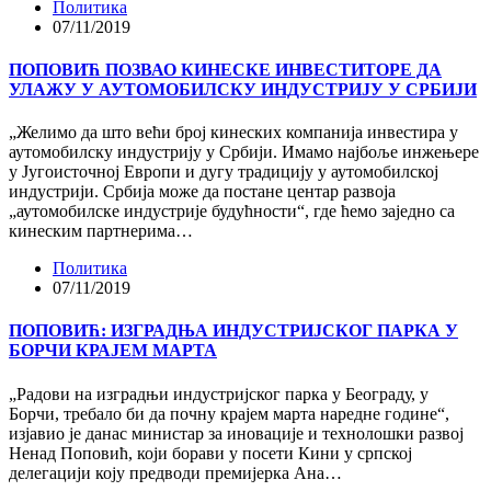
Политика
07/11/2019
ПОПОВИЋ ПОЗВАО КИНЕСКЕ ИНВЕСТИТОРЕ ДА
УЛАЖУ У АУТОМОБИЛСКУ ИНДУСТРИЈУ У СРБИЈИ
„Желимо да што већи број кинеских компанија инвестира у
аутомобилску индустрију у Србији. Имамо најбоље инжењере
у Југоисточној Европи и дугу традицију у аутомобилској
индустрији. Србија може да постане центар развоја
„аутомобилске индустрије будућности“, где ћемо заједно са
кинеским партнерима…
Политика
07/11/2019
ПОПОВИЋ: ИЗГРАДЊА ИНДУСТРИЈСКОГ ПАРКА У
БОРЧИ КРАЈЕМ МАРТА
„Радови на изградњи индустријског парка у Београду, у
Борчи, требало би да почну крајем марта наредне године“,
изјавио је данас министар за иновације и технолошки развој
Ненад Поповић, који борави у посети Кини у српској
делегацији коју предводи премијерка Ана…