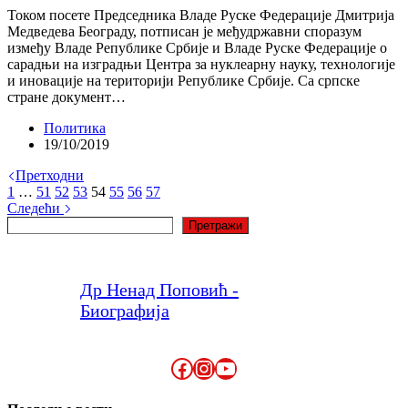
Током посете Председника Владе Руске Федерације Дмитрија
Медведева Београду, потписан је међудржавни споразум
између Владе Републике Србије и Владе Руске Федерације о
сарадњи на изградњи Центра за нуклеарну науку, технологије
и иновације на територији Републике Србије. Са српске
стране документ…
Политика
19/10/2019
Претходни
1
…
51
52
53
54
55
56
57
Следећи
Претрага
Претражи
Др Ненад Поповић -
Биографија
Facebook
Instagram
YouTube