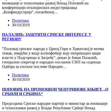
иновације и технолошки развој Ненад Поповић на
конференцији италијанских индустријалаца
„Конфиндустрија“, посвећеној…
Политика
30/10/2019
ПАЛАЛИЋ: ЗАШТИТИ СРПСКЕ ИНТЕРЕСЕ У
РЕГИОНУ
”Положај српског народа у Црној Гори и Хрватској је веома
тежак, имајући у виду ксенофобију коју непрекидно шире
власти у Подгорици и Загребу”, рекао је Јован Палалић,
генерални секретар и народни посланик СНП на седници
Одбора за спољне послове Народне…
Политика
30/10/2019
ПОПОВИЋ НА ПРОМОЦИЈИ ЧЕПУРИНОВЕ КЊИГЕ „О
СРБИЈИ И СРБИМА“
Председник Српске народне партије и министар за иновације
и технолошки развој у Влади Републике Србије Ненад