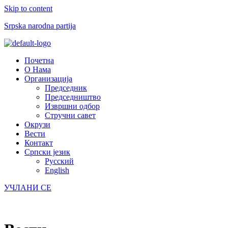
Skip to content
Srpska narodna partija
Menu
Почетна
О Нама
Организација
Председник
Председништво
Извршни одбор
Стручни савет
Окрузи
Вести
Контакт
Српски језик
Русский
English
УЧЛАНИ СЕ