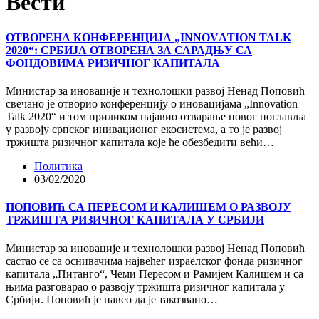
Вести
ОТВОРЕНА КОНФЕРЕНЦИЈА „INNOVАTION TALK
2020“: СРБИЈА ОТВОРЕНА ЗА САРАДЊУ СА
ФОНДОВИМА РИЗИЧНОГ КАПИТАЛА
Министар за иновације и технолошки развој Ненад Поповић
свечано је отворио конференцију о иновацијама „Innovation
Talk 2020“ и том приликом најавио отварање новог поглавља
у развоју српског инивационог екосистема, а то је развој
тржишта ризичног капитала које ће обезбедити већи…
Политика
03/02/2020
ПОПОВИЋ СА ПЕРЕСОМ И КАЛИШЕМ О РАЗВОЈУ
ТРЖИШТА РИЗИЧНОГ КАПИТАЛА У СРБИЈИ
Министар за иновације и технолошки развој Ненад Поповић
састао се са оснивачима највећег израелског фонда ризичног
капитала „Питанго“, Чеми Пересом и Рамијем Калишем и са
њима разговарао о развоју тржишта ризичног капитала у
Србији. Поповић је навео да је такозвано…