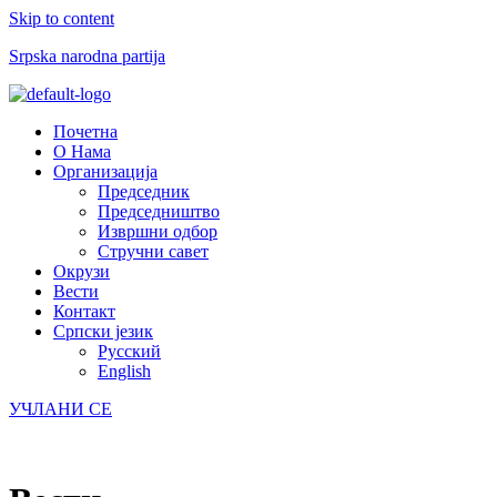
Skip to content
Srpska narodna partija
Menu
Почетна
О Нама
Организација
Председник
Председништво
Извршни одбор
Стручни савет
Окрузи
Вести
Контакт
Српски језик
Русский
English
УЧЛАНИ СЕ