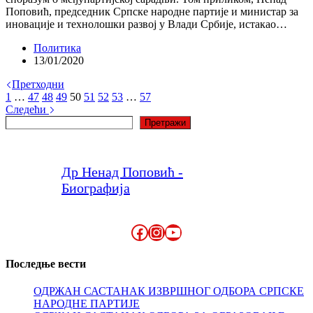
Поповић, председник Српске народне партије и министар за
иновације и технолошки развој у Влади Србије, истакао…
Политика
13/01/2020
Претходни
1
…
47
48
49
50
51
52
53
…
57
Следећи
Претрага
Претражи
Др Ненад Поповић -
Биографија
Facebook
Instagram
YouTube
Последње вести
ОДРЖАН САСТАНАК ИЗВРШНОГ ОДБОРА СРПСКЕ
НАРОДНЕ ПАРТИЈЕ