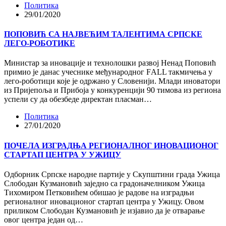
Политика
29/01/2020
ПОПОВИЋ СА НАЈВЕЋИМ ТАЛЕНТИМА СРПСКЕ
ЛЕГО-РОБОТИКЕ
Министар за иновације и технолошки развој Ненад Поповић
примио је данас учеснике међународног FАLL такмичења у
лего-роботици које је одржано у Словенији. Млади иноватори
из Пријепоља и Прибоја у конкуренцији 90 тимова из региона
успели су да обезбеде директан пласман…
Политика
27/01/2020
ПОЧЕЛА ИЗГРАДЊА РЕГИОНАЛНОГ ИНОВАЦИОНОГ
СТАРТАП ЦЕНТРА У УЖИЦУ
Одборник Српске народне партије у Скупштини града Ужица
Слободан Кузмановић заједно са градоначелником Ужица
Тихомиром Петковићем обишао је радове на изградњи
регионалног иновационог стартап центра у Ужицу. Овом
приликом Слободан Кузмановић је изјавио да је отварање
овог центра један од…