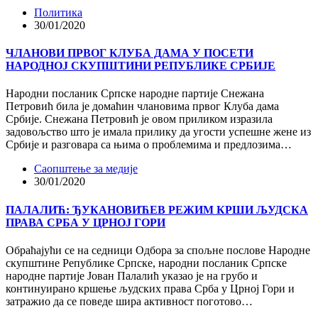
Политика
30/01/2020
ЧЛАНОВИ ПРВОГ КЛУБА ДАМА У ПОСЕТИ
НАРОДНОЈ СКУПШТИНИ РЕПУБЛИКЕ СРБИЈЕ
Народни посланик Српске народне партије Снежана
Петровић била је домаћин члановима првог Клуба дама
Србије. Снежана Петровић је овом приликом изразила
задовољство што је имала прилику да угости успешне жене из
Србије и разговара са њима о проблемима и предлозима…
Саопштење за медије
30/01/2020
ПАЛАЛИЋ: ЂУКАНОВИЋЕВ РЕЖИМ КРШИ ЉУДСКА
ПРАВА СРБА У ЦРНОЈ ГОРИ
Обраћајући се на седници Одбора за спољне послове Народне
скупштине Републике Српске, народни посланик Српске
народне партије Јован Палалић указао је на грубо и
континуирано кршење људских права Срба у Црној Гори и
затражио да се поведе шира активност поготово…