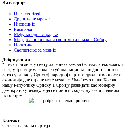
Категорије
Uncategorized
Друштвене мреже
Иновације
Кампања
Међународна сарадње
Модерна политика и економски снажна Србија
Политика
Саопштење за медије
Добро дошли
“Нема примера у свету да је нека земља бележила економски
раст, у тренуцима када је губила национално достојанство.
Зато су за нас у Српској народној партији државотворност и
економија две стране исте медаље. Чуваћемо наше Косово,
нашу Републику Српску, а Србију развијати као модерну,
демократску земљу, која се поноси својом дугом и славном
историјом.”
Контакт
Српска народна партија