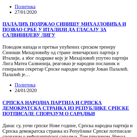
Политика
27/01/2020
ПАЛАЛИЋ ПОДРЖАО СИНИШУ МИХАЈЛОВИЋА И
ПОЗВАО СРБЕ У ИТАЛИЈИ ДА ГЛАСАЈУ ЗА
САЛВИНИЈЕВУ ЛИГУ
Поводом напада и претњи упућених српском тренеру
Синиши Михајловићу од стране левичарских партија у
Италији, а због подршке коју је Михајловић упутио партији
Лига Матеа Салвинија, реаговао је народни посланик и
генерални секретар Српске народне партије Јован Палалић.
Палалић је…
Политика
24/01/2020
СРПСКА НАРОДНА ПАРТИЈА И СРПСКА
ДЕМОКРАТСКА СТРАНКА ИЗ РЕПУБЛИКЕ СРПСКЕ
ПОТПИСАЛЕ СПОРАЗУМ О САРАДЊИ
Данас су, уочи српске Нове године, Српска народна партија и
Српска демократска странка из Републике Српске потписале
споразум о међупартијској сарадњи. Том приликом, Ненад