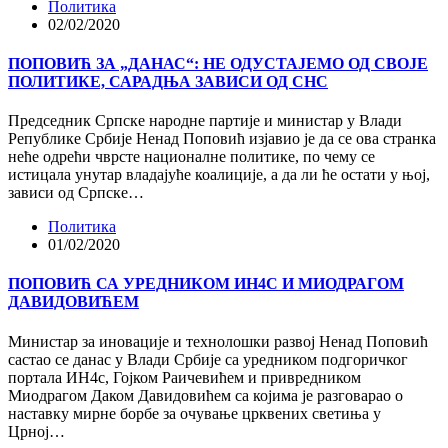
Политика
02/02/2020
ПОПОВИЋ ЗА „ДАНАС“: НЕ ОДУСТАЈЕМО ОД СВОЈЕ
ПОЛИТИКЕ, САРАДЊА ЗАВИСИ ОД СНС
Председник Српске народне партије и министар у Влади
Републике Србије Ненад Поповић изјавио је да се ова странка
неће одрећи чврсте националне политике, по чему се
истицала унутар владајуће коалиције, а да ли ће остати у њој,
зависи од Српске…
Политика
01/02/2020
ПОПОВИЋ СА УРЕДНИКОМ ИН4С И МИОДРАГОМ
ДАВИДОВИЋЕМ
Министар за иновације и технолошки развој Ненад Поповић
састао се данас у Влади Србије са уредником подгоричког
портала ИН4с, Гојком Раичевићем и привредником
Миодрагом Даком Давидовићем са којима је разговарао о
наставку мирне борбе за очување црквених светиња у
Црној…