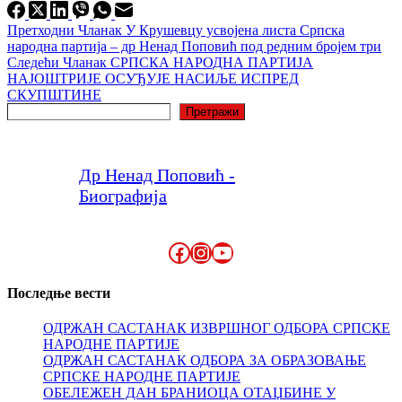
Претходни
Чланак
У Крушевцу усвојена листа Српска
народна партија – др Ненад Поповић под редним бројем три
Следећи
Чланак
СРПСКА НАРОДНА ПАРТИЈА
НАЈОШТРИЈЕ ОСУЂУЈЕ НАСИЉЕ ИСПРЕД
СКУПШТИНЕ
Претрага
Претражи
Др Ненад Поповић -
Биографија
Facebook
Instagram
YouTube
Последње вести
ОДРЖАН САСТАНАК ИЗВРШНОГ ОДБОРА СРПСКЕ
НАРОДНЕ ПАРТИЈЕ
ОДРЖАН САСТАНАК ОДБОРА ЗА ОБРАЗОВАЊЕ
СРПСКЕ НАРОДНЕ ПАРТИЈЕ
ОБЕЛЕЖЕН ДАН БРАНИОЦА ОТАЏБИНЕ У