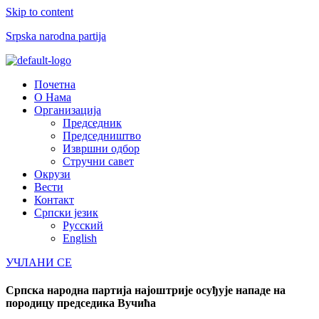
Skip to content
Srpska narodna partija
Menu
Почетна
О Нама
Организација
Председник
Председништво
Извршни одбор
Стручни савет
Окрузи
Вести
Контакт
Српски језик
Русский
English
УЧЛАНИ СЕ
Српска народна партија најоштрије осуђује нападе на
породицу председика Вучића