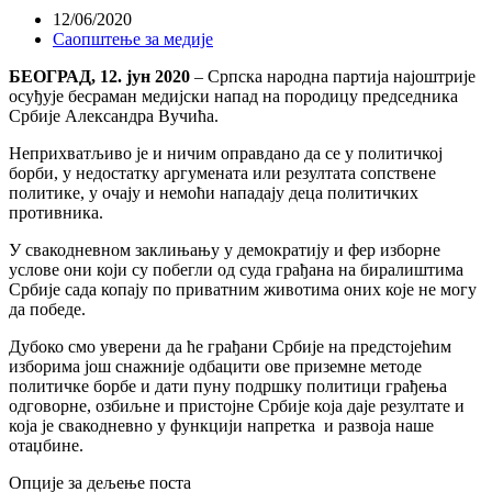
12/06/2020
Саопштење за медије
БЕОГРАД, 12. јун 2020
– Српска народна партија најоштрије
осуђује бесраман медијски напад на породицу председника
Србије Александра Вучића.
Неприхватљиво је и ничим оправдано да се у политичкој
борби, у недостатку аргумената или резултата сопствене
политике, у очају и немоћи нападају деца политичких
противника.
У свакодневном заклињању у демократију и фер изборне
услове они који су побегли од суда грађана на биралиштима
Србије сада копају по приватним животима оних које не могу
да победе.
Дубоко смо уверени да ће грађани Србије на предстојећим
изборима још снажније одбацити ове приземне методе
политичке борбе и дати пуну подршку политици грађења
одговорне, озбиљне и пристојне Србије која даје резултате и
која је свакодневно у функцији напретка и развоја наше
отаџбине.
Опције за дељење поста