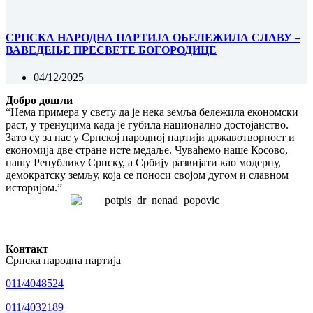
СРПСКА НАРОДНА ПАРТИЈА ОБЕЛЕЖИЛА СЛАВУ –
ВАВЕДЕЊЕ ПРЕСВЕТЕ БОГОРОДИЦЕ
04/12/2025
Добро дошли
“Нема примера у свету да је нека земља бележила економски
раст, у тренуцима када је губила национално достојанство.
Зато су за нас у Српској народној партији државотворност и
економија две стране исте медаље. Чуваћемо наше Косово,
нашу Републику Српску, а Србију развијати као модерну,
демократску земљу, која се поноси својом дугом и славном
историјом.”
Контакт
Српска народна партија
011/4048524
011/4032189