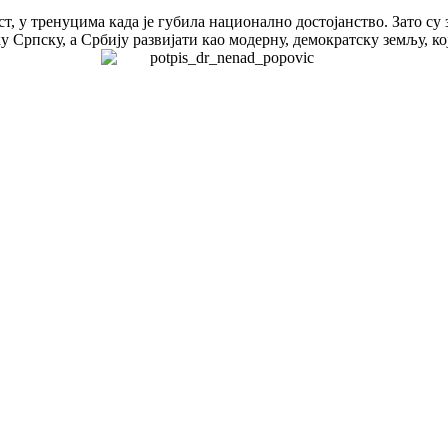
т, у тренуцима када је губила национално достојанство. Зато су
 Српску, а Србију развијати као модерну, демократску земљу, ко