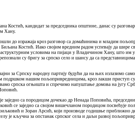
на Костић, кандидат за председника општине, данас су разгова
м Хану.
дошли до изражаја кроз разговор са домаћинима и младим пољоп
иљана Костић. Иако својим вредним радом успевају да шире свој
аструктурним условима на пијаци у Владичином Хану, што им у
репознали су бригу за српско село и шансу да са представницим
ајни за Српску народну партију будући да на њих излазимо сам
ом подршком нашим пољопривредницима, кроз лакши приступ су
увамо српска огњишта и спречимо напуштање домова на југу Срби
Поповић.
е заједно са породицом дочекао др Ненада Поповића, председни
вић се заједно са својом вишечланом породицом посвећује пољ
оиљковић и Зоран Арсић, који производе годишње приближно де
елу је кључна за опстанак српског села и даљи развој пољопривр