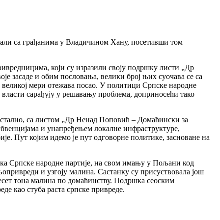
рали са грађанима у Владичином Хану, посетивши том
ривредницима, који су изразили своју подршку листи „Др
е засаде и обим пословања, велики број њих суочава се са
 великој мери отежава посао. У политици Српске народне
а власти сарађују у решавању проблема, доприносећи тако
остално, са листом „Др Ненад Поповић – Домаћински за
бвенцијама и унапређењем локалне инфраструктуре,
је. Пут којим идемо је пут одговорне политике, засноване на
ка Српске народне партије, на свом имању у Пољани код
опривреди и узгоју малина. Састанку су присуствовала још
сет тона малина по домаћинству. Подршка сеоским
еде као стуба раста српске привреде.