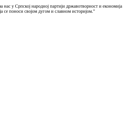
 за нас у Српској народној партији државотворност и економија
ја се поноси својом дугом и славном историјом.”