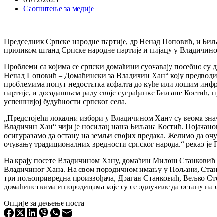
Саопштење за медије
Председник Српске народне партије, др Ненад Поповић, и Биља
приликом штанд Српске народне партије и пијацу у Владичино
Проблеми са којима се српски домаћини суочавају посебно су 
Ненад Поповић – Домаћински за Владичин Хан“ коју предводи Б
проблемима попут недостатка асфалта до куће или лошим инфр
партије, и досадашњем раду своје суграђанке Биљане Костић, п
успешнијој будућности српског села.
„Предстојећи локални избори у Владичином Хану су веома знач
Владичин Хан“ чији је носилац наша Биљана Костић. Појачан
осигуравамо да остану на земљи својих предака. Желимо да оч
очувању традиционалних вредности српског народа.“ рекао је 
На крају посете Владичином Хану, домаћин Милош Станковић ј
Владичиног Хана. На свом породичном имању у Пољани, Станко
три пољопривредна произвођача, Драган Станковић, Вељко Ст
домаћинствима и породицама које су се одлучиле да остану на с
Опције за дељење поста