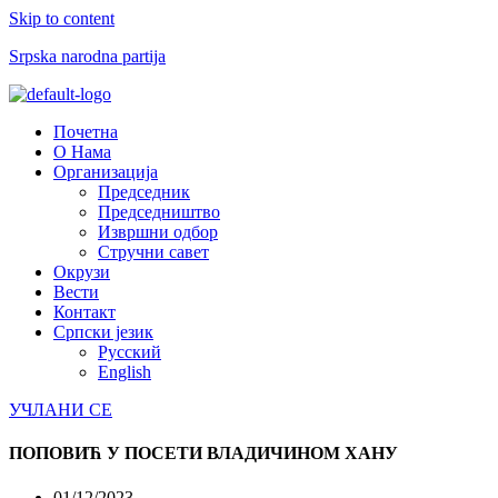
Skip to content
Srpska narodna partija
Menu
Почетна
О Нама
Организација
Председник
Председништво
Извршни одбор
Стручни савет
Окрузи
Вести
Контакт
Српски језик
Русский
English
УЧЛАНИ СЕ
ПОПОВИЋ У ПОСЕТИ ВЛАДИЧИНОМ ХАНУ
01/12/2023