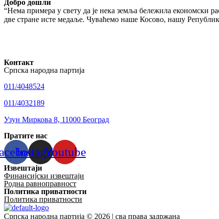
Добро дошли
“Нема примера у свету да је нека земља бележила економски рас
две стране исте медаље. Чуваћемо наше Косово, нашу Републику
Контакт
Српска народна партија
011/4048524
011/4032189
Узун Миркова 8, 11000 Београд
Пратите нас
acebook
Instagram
Youtube
Извештаји
Финансијски извештаји
Родна равноправност
Политика приватности
Политика приватности
Српска народна партија © 2026 | сва права задржана