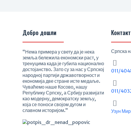
Добро дошли
Контакт
Српска н
“Нема примера у свету да је нека
земља бележила економски раст, у
тренуцима када је губила национално
достојанство. Зато су за нас у Српској
011/404
народној партији државотворност и
економија две стране исте медаље.
Чуваћемо наше Косово, нашу
011/403
Републику Српску, а Србију развијати
као модерну, демократску земљу,
која се поноси својом дугом и
славном историјом.”
Узун Мир