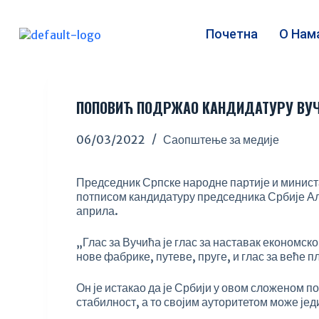
S
k
Почетна
О Нам
i
p
t
o
c
ПОПОВИЋ ПОДРЖАО КАНДИДАТУРУ ВУ
o
n
06/03/2022
Саопштење за медије
t
e
n
Председник Српске народне партије и минист
t
потписом кандидатуру председника Србије А
априла.
„Глас за Вучића је глас за наставак економско
нове фабрике, путеве, пруге, и глас за веће п
Он је истакао да је Србији у овом сложеном п
стабилност, а то својим ауторитетом може је