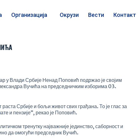
а
Организација
Окрузи
Вести
Контакт
ЧИЋА
ар у Влади Србије Ненад Поповић подржао је својим
лександра Вучића на председничким изборима 03.
г раста Србије и бољи живот свих грађана. То је глас за
лате и пензије“, рекао је Поповић.
олитичком тренутку најважније јединство, саборност и
дино да омогући председник Вучић.