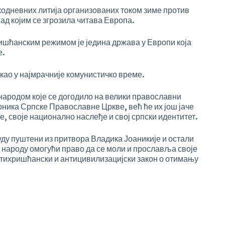
кодневних литија организованих током зиме против
д којим се згрозила читава Европа.
ишћанским режимом је једина држава у Европи која
е.
 као у најмрачније комунистичко време.
ародом које се догодило на велики православни
рника Српске Православне Цркве, већ ће их још јаче
е, своје национално наслеђе и свој српски идентитет.
ду пуштени из притвора Владика Јоаникије и остали
 народу омогући право да се моли и прославља своје
антихришћански и антицивилизацијски закон о отимању