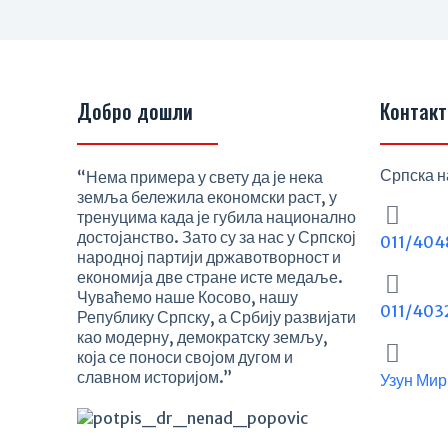
Добро дошли
Контакт
Српска н
“Нема примера у свету да је нека
земља бележила економски раст, у
тренуцима када је губила национално
достојанство. Зато су за нас у Српској
011/404
народној партији државотворност и
економија две стране исте медаље.
Чуваћемо наше Косово, нашу
011/403
Републику Српску, а Србију развијати
као модерну, демократску земљу,
која се поноси својом дугом и
славном историјом.”
Узун Мир