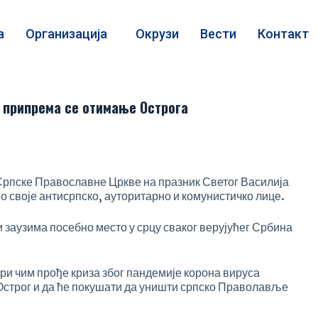
а
Организација
Окрузи
Вести
Контакт
 припрема се отимање Острога
рпске Православне Цркве на празник Светог Василија
о своје антисрпско, ауторитарно и комунистичко лице.
и заузима посебно место у срцу сваког верујућег Србина
ори чим прође криза због пандемије корона вируса
 Острог и да ће покушати да уништи српско Праволавље