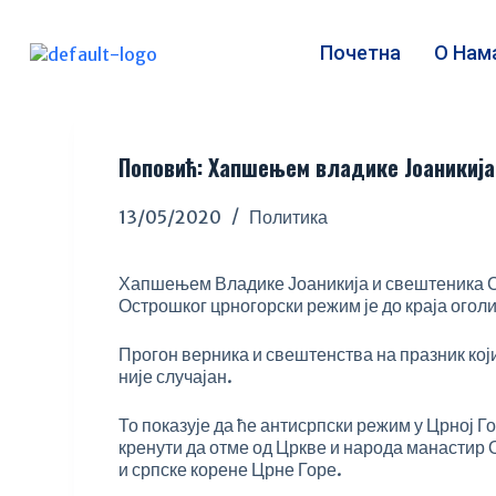
S
k
Почетна
О Нам
i
p
t
o
c
Поповић: Хапшењем владике Јоаникија
o
n
13/05/2020
Политика
t
e
n
Хапшењем Владике Јоаникија и свештеника С
t
Острошког црногорски режим је до краја оголи
Прогон верника и свештенства на празник кој
није случајан.
То показује да ће антисрпски режим у Црној Г
кренути да отме од Цркве и народа манастир
и српске корене Црне Горе.