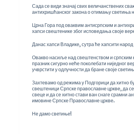
Сада се види значај свих величанствених сва
антихришћанског закона о отимању светиња на
Црна Гора под оваквим антисрпским и антихр
хапси свештенике због исповедања своје вер
Данас хапси Владике, сутра ће хапсити народ
Овакво насиље над свештенством и српским н
празник сигурно неће поколебати ниједног ве
учврстити у одлучности да бране своје светињ
Захтевамо од режима у Подгорици да хитно бу
свештеници Српске православне цркве, да се
свеце и да се хитно стави ван снаге срамни 
имовине Српске Православне цркве.
Не дамо светиње!