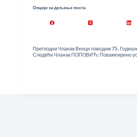
Опције за дељење поста
Претходни
Чланак
Венци поводом 75. Годишњи
Следећи
Чланак
ПОПОВИЋ: Повампирено уста