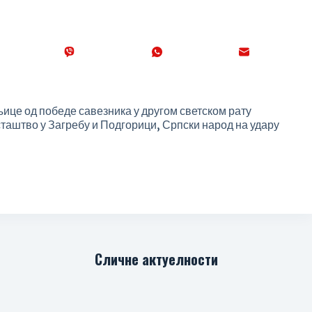
це од победе савезника у другом светском рату
штво у Загребу и Подгорици, Српски народ на удару
Сличне актуелности