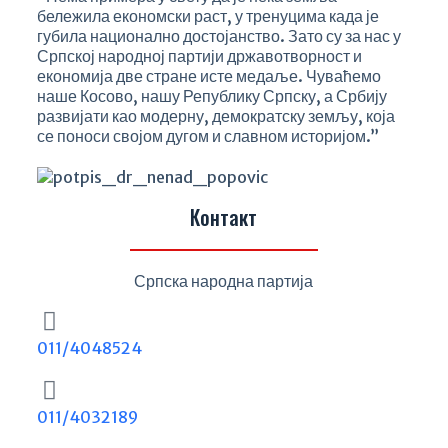
бележила економски раст, у тренуцима када је
губила национално достојанство. Зато су за нас у
Српској народној партији државотворност и
економија две стране исте медаље. Чуваћемо
наше Косово, нашу Републику Српску, а Србију
развијати као модерну, демократску земљу, која
се поноси својом дугом и славном историјом.”
Контакт
Српска народна партија
011/4048524
011/4032189