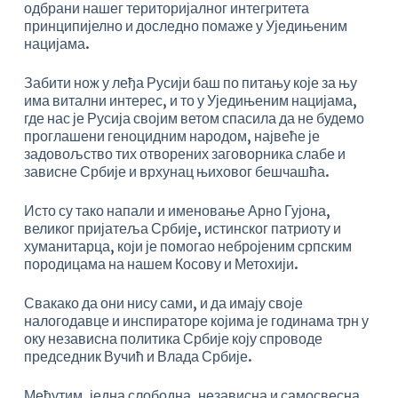
одбрани нашег територијалног интегритета
принципијелно и доследно помаже у Уједињеним
нацијама.
Забити нож у леђа Русији баш по питању које за њу
има витални интерес, и то у Уједињеним нацијама,
где нас је Русија својим ветом спасила да не будемо
проглашени геноцидним народом, највеће је
задовољство тих отворених заговорника слабе и
зависне Србије и врхунац њиховог бешчашћа.
Исто су тако напали и именовање Арно Гујона,
великог пријатеља Србије, истинског патриоту и
хуманитарца, који је помогао небројеним српским
породицама на нашем Косову и Метохији.
Свакако да они нису сами, и да имају своје
налогодавце и инспираторе којима је годинама трн у
оку независна политика Србије коју спроводе
председник Вучић и Влада Србије.
Међутим, једна слободна, независна и самосвесна