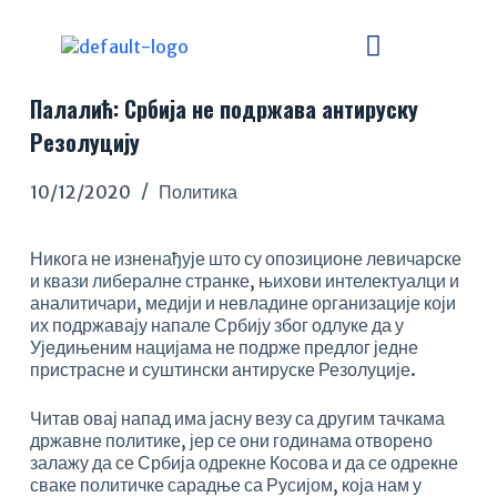
S
k
i
p
Палалић: Србија не подржава антируску
t
o
Резолуцију
c
o
10/12/2020
Политика
n
t
e
Никога не изненађује што су опозиционе левичарске
n
и квази либералне странке, њихови интелектуалци и
t
аналитичари, медији и невладине организације који
их подржавају напале Србију због одлуке да у
Уједињеним нацијама не подрже предлог једне
пристрасне и суштински антируске Резолуције.
Читав овај напад има јасну везу са другим тачкама
државне политике, јер се они годинама отворено
залажу да се Србија одрекне Косова и да се одрекне
сваке политичке сарадње са Русијом, која нам у