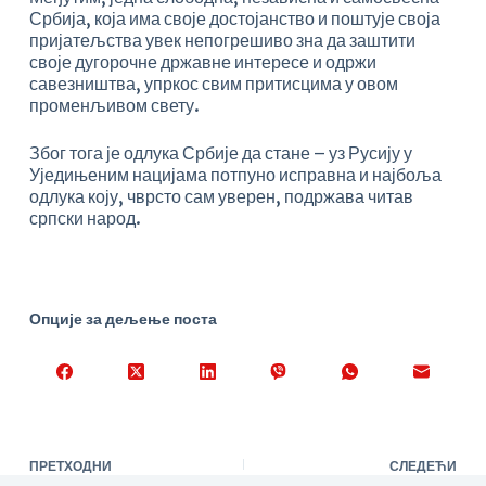
Србија, која има своје достојанство и поштује своја
пријатељства увек непогрешиво зна да заштити
своје дугорочне државне интересе и одржи
савезништва, упркос свим притисцима у овом
променљивом свету.
Због тога је одлука Србије да стане – уз Русију у
Уједињеним нацијама потпуно исправна и најбоља
одлука коју, чврсто сам уверен, подржава читав
српски народ.
Опције за дељење поста
ПРЕТХОДНИ
СЛЕДЕЋИ