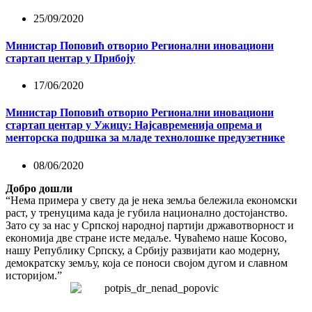
25/09/2020
Министар Поповић отворио Регионални иновациони
стартап центар у Прибоју
17/06/2020
Министар Поповић отворио Регионални иновациони
стартап центар у Ужицу: Најсавременија опрема и
менторска подршка за младе технолошке предузетнике
08/06/2020
Добро дошли
“Нема примера у свету да је нека земља бележила економски
раст, у тренуцима када је губила национално достојанство.
Зато су за нас у Српској народној партији државотворност и
економија две стране исте медаље. Чуваћемо наше Косово,
нашу Републику Српску, а Србију развијати као модерну,
демократску земљу, која се поноси својом дугом и славном
историјом.”