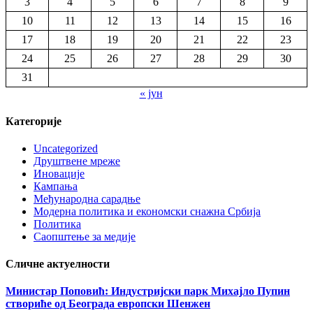
3
4
5
6
7
8
9
10
11
12
13
14
15
16
17
18
19
20
21
22
23
24
25
26
27
28
29
30
31
« јун
Категорије
Uncategorized
Друштвене мреже
Иновације
Кампања
Међународна сарадње
Модерна политика и економски снажна Србија
Политика
Саопштење за медије
Сличне актуелности
Министар Поповић: Индустријски парк Михајло Пупин
створиће од Београда европски Шенжен