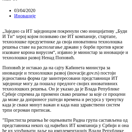
03/04/2020
Иновације
„Заједно са ИТ заједницом покренули смо иницијативу „Буди
И Ти“ херој којом позивамо све ИТ компаније, стартапе,
технолошке предузетнике да своја иновативна технолошка
решења ставе на располагање држави у борби против кризе
изазване корона вирусом“, изјавио је министар за иновације и
технолошки развој Ненад Поповић.
Поповић је истакао да на сајту Кабинета министра за
иновације и технолошки развој (inovacije.gov.rs) постоји
једноставна форма где заинтересовани представници ИТ
заједнице могу да пошаљу предлоге својих иновативних
технолошких решења. Он је указао да је Влада Републике
Србије спремна да примени свако решење за које се процени
да може да допринесе уштеди времена и ресурса у тренутку
када је сваки минут важан и када наш здравствени систем
трпи огроман притисак.
”Пристигла решења ће оцењивати Радна група састављена од
представника неких од највећих ИТ компанија у Србији и она
ће их упућивати даље на имплементацију Влади Републике