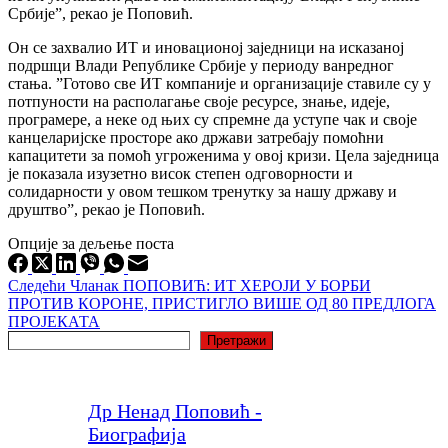
Србије”, рекао је Поповић.
Он се захвалио ИТ и иновационој заједници на исказаној
подршци Влади Републике Србије у периоду ванредног
стања. ”Готово све ИТ компаније и организације ставиле су у
потпуности на располагање своје ресурсе, знање, идеје,
програмере, а неке од њих су спремне да уступе чак и своје
канцеларијске просторе ако држави затребају помоћни
капацитети за помоћ угроженима у овој кризи. Цела заједница
је показала изузетно висок степен одговорности и
солидарности у овом тешком тренутку за нашу државу и
друштво”, рекао је Поповић.
Опције за дељење поста
Следећи
Чланак
ПОПОВИЋ: ИТ ХЕРОЈИ У БОРБИ
ПРОТИВ КОРОНЕ, ПРИСТИГЛО ВИШЕ ОД 80 ПРЕДЛОГА
ПРОЈЕКАТА
Претрага
Претражи
Др Ненад Поповић -
Биографија