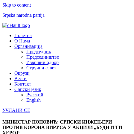
Skip to content
Srpska narodna partija
Menu
Почетна
О Нама
Организација
Председник
Председништво
Извршни одбор
Стручни савет
Окрузи
Вести
Контакт
Српски језик
Русский
English
УЧЛАНИ СЕ
МИНИСТАР ПОПОВИЋ: СРПСКИ ИНЖЕЊЕРИ
ПРОТИВ КОРОНА ВИРУСА У АКЦИЈИ „БУДИ И ТИ
ХЕРОЈ“