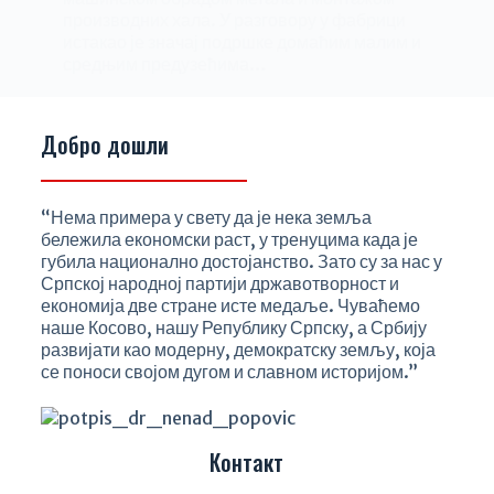
производних хала. У разговору у фабрици
истакао је значај подршке домаћим малим и
средњим предузећима…
Milena Stanojević
12/12/2023
Добро дошли
“Нема примера у свету да је нека земља
бележила економски раст, у тренуцима када је
губила национално достојанство. Зато су за нас у
Српској народној партији државотворност и
економија две стране исте медаље. Чуваћемо
наше Косово, нашу Републику Српску, а Србију
развијати као модерну, демократску земљу, која
се поноси својом дугом и славном историјом.”
Контакт