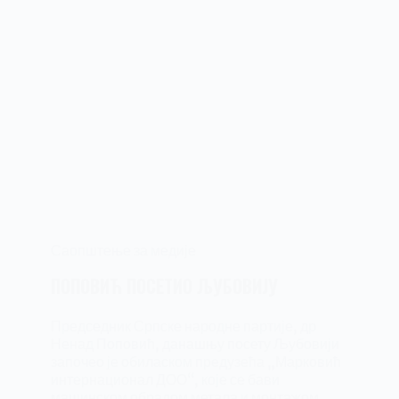
Саопштење за медије
ПОПОВИЋ ПОСЕТИО ЉУБОВИЈУ
Председник Српске народне партије, др
Ненад Поповић, данашњу посету Љубовији
започео је обиласком предузећа „Марковић
интернационал ДОО“, које се бави
машинском обрадом метала и монтажом