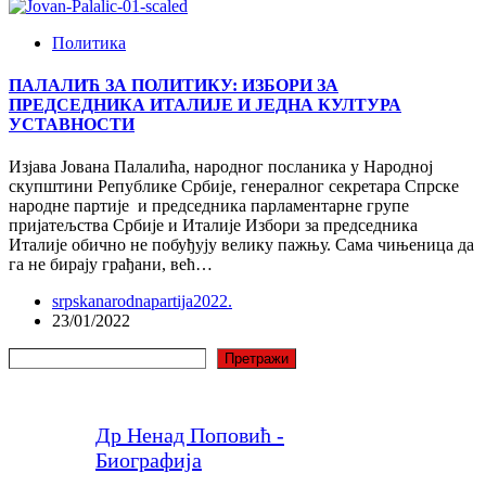
Политика
ПАЛАЛИЋ ЗА ПОЛИТИКУ: ИЗБОРИ ЗА
ПРЕДСЕДНИКА ИТАЛИЈЕ И ЈЕДНА КУЛТУРА
УСТАВНОСТИ
Изјава Јована Палалића, народног посланика у Народној
скупштини Републике Србије, генералног секретара Спрске
народне партије и председника парламентарне групе
пријатељства Србије и Италије Избори за председника
Италије обично не побуђују велику пажњу. Сама чињеница да
га не бирају грађани, већ…
srpskanarodnapartija2022.
23/01/2022
Претрага
Претражи
Др Ненад Поповић -
Биографија