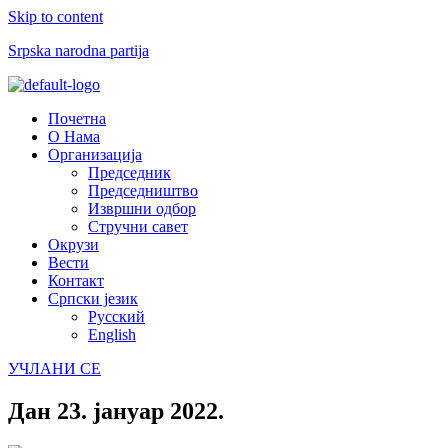
Skip to content
Srpska narodna partija
Menu
Почетна
О Нама
Организација
Председник
Председништво
Извршни одбор
Стручни савет
Окрузи
Вести
Контакт
Српски језик
Русский
English
УЧЛАНИ СЕ
Дан
23. јануар 2022.