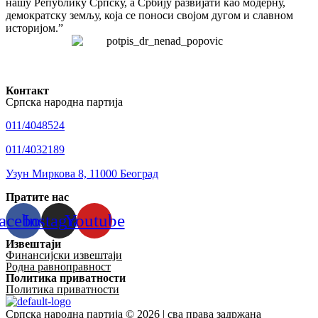
нашу Републику Српску, а Србију развијати као модерну,
демократску земљу, која се поноси својом дугом и славном
историјом.”
Контакт
Српска народна партија
011/4048524
011/4032189
Узун Миркова 8, 11000 Београд
Пратите нас
acebook
Instagram
Youtube
Извештаји
Финансијски извештаји
Родна равноправност
Политика приватности
Политика приватности
Српска народна партија © 2026 | сва права задржана