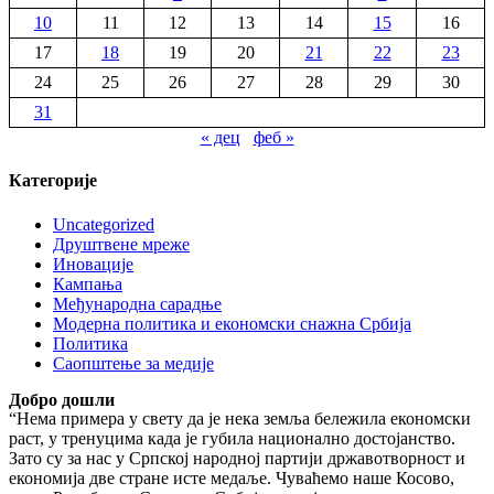
10
11
12
13
14
15
16
17
18
19
20
21
22
23
24
25
26
27
28
29
30
31
« дец
феб »
Категорије
Uncategorized
Друштвене мреже
Иновације
Кампања
Међународна сарадње
Модерна политика и економски снажна Србија
Политика
Саопштење за медије
Добро дошли
“Нема примера у свету да је нека земља бележила економски
раст, у тренуцима када је губила национално достојанство.
Зато су за нас у Српској народној партији државотворност и
економија две стране исте медаље. Чуваћемо наше Косово,