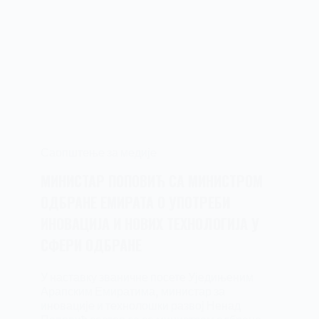
Саопштење за медије
МИНИСТАР ПОПОВИЋ СА МИНИСТРОМ
ОДБРАНЕ ЕМИРАТА О УПОТРЕБИ
ИНОВАЦИЈА И НОВИХ ТЕХНОЛОГИЈА У
СФЕРИ ОДБРАНЕ
У наставку званичне посете Уједињеним
Арапским Емиратима, министар за
иновације и технолошки развој Ненад