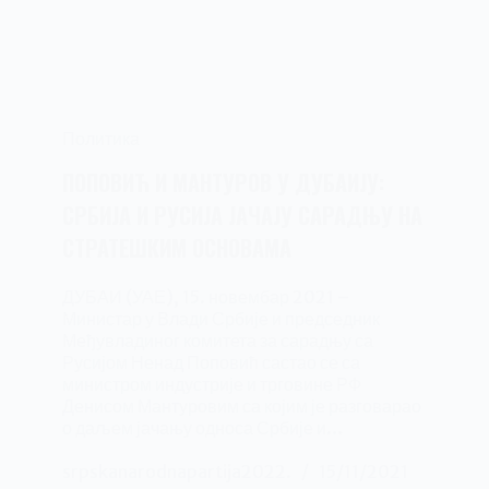
Политика
ПОПОВИЋ И МАНТУРОВ У ДУБАИЈУ:
СРБИЈА И РУСИЈА ЈАЧАЈУ САРАДЊУ НА
СТРАТЕШКИМ ОСНОВАМА
ДУБАИ (УАЕ), 15. новембар 2021 –
Министар у Влади Србије и председник
Међувладиног комитета за сарадњу са
Русијом Ненад Поповић састао се са
министром индустрије и трговине РФ
Денисом Мантуровим са којим је разговарао
о даљем јачању односа Србије и…
srpskanarodnapartija2022.
15/11/2021