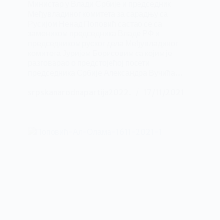
Министар у Влади Србије и председник
Међувладиног комитета за сарадњу са
Русијом Ненад Поповић састао се са
замеником председника Владе РФ и
председником руског дела Међувладиног
комитета Јуријем Борисовим са којим је
разговарао о предстојећој посети
председника Србије Александра Вучића…
srpskanarodnapartija2022.
17/11/2021