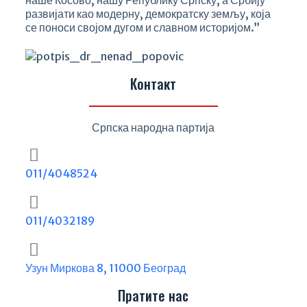
наше Косово, нашу Републику Српску, а Србију
развијати као модерну, демократску земљу, која
се поноси својом дугом и славном историјом.”
Контакт
Српска народна партија
011/4048524
011/4032189
Узун Миркова 8, 11000 Београд
Пратите нас