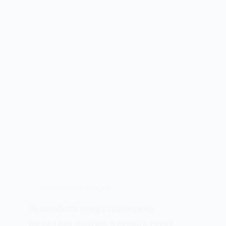
Саопштење за медије
Поповић са представницима
омладина партија чланица групе