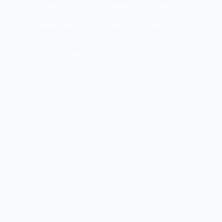
Поповић састао се са министром одбране
УАЕ Мухамедом Ахмедом ал Боварди ал
Фаласијем и са њим разговарао о развоју и
примени иновација и нових технологија у…
srpskanarodnapartija2022.
16/11/2021