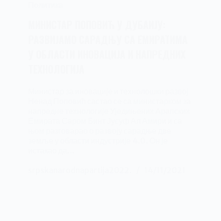
Политика
МИНИСТАР ПОПОВИЋ У ДУБАИЈУ:
РАЗВИЈАМО САРАДЊУ СА ЕМИРАТИМА
У ОБЛАСТИ ИНОВАЦИЈА И НАПРЕДНИХ
ТЕХНОЛОГИЈА
Министар за иновације и технолошки развој
Ненад Поповић састао се са министарком за
напредне технологије Уједињених Арапских
Емирата Саром Бинт Јусуф Ал Амири и са
њом разговарао о развоју сарадње две
земље у области индустрије 4.0. Он је
истакао да…
srpskanarodnapartija2022.
14/11/2021