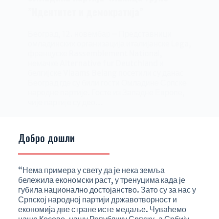
”Идентитет и демократија”
Београд, 12. новембар – Представници
омладинских организација италијанске Lega,
француске Rassemblement National,
немачке Alternative fur Deutchland и
белгијске Vlaams Belang посетили су данас
Београд где су били гости Омладине Српске
народне партије. Госте из Западне Европе,
чије партије су део…
srpskanarodnapartija2022.
12/11/2021
Добро дошли
“Нема примера у свету да је нека земља
бележила економски раст, у тренуцима када је
губила национално достојанство. Зато су за нас у
Српској народној партији државотворност и
економија две стране исте медаље. Чуваћемо