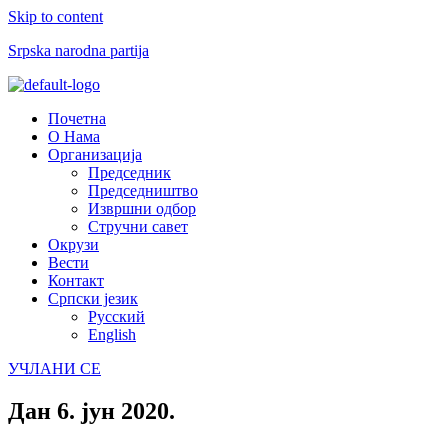
Skip to content
Srpska narodna partija
Menu
Почетна
О Нама
Организација
Председник
Председништво
Извршни одбор
Стручни савет
Окрузи
Вести
Контакт
Српски језик
Русский
English
УЧЛАНИ СЕ
Дан
6. јун 2020.