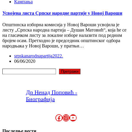
Кампања
Усвојена листа Српске народне партије у Новој Вароши
Општинска изборна комисија у Новој Вароши усвојила је
листу „Српска народна партија – Душан Матовић“, која ће се
на гласачком листу за локалне изборе налазити под редним
бројем осам. Претходно је председник општинског одбора
народњака у Новој Вароши, у пратњи…
srpskanarodnapartija2022.
06/06/2020
Претрага
Претражи
Др Ненад Поповић -
Биографија
Facebook
Instagram
YouTube
Последње вести