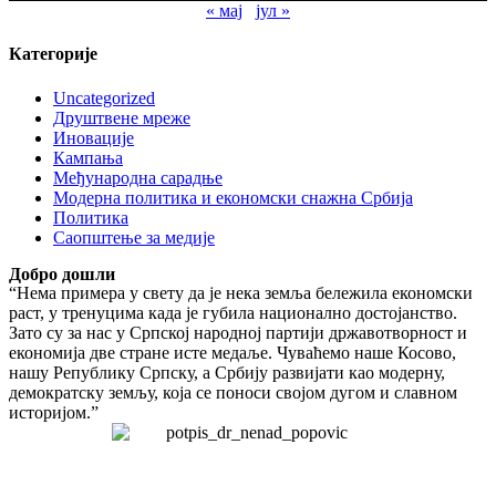
« мај
јул »
Категорије
Uncategorized
Друштвене мреже
Иновације
Кампања
Међународна сарадње
Модерна политика и економски снажна Србија
Политика
Саопштење за медије
Добро дошли
“Нема примера у свету да је нека земља бележила економски
раст, у тренуцима када је губила национално достојанство.
Зато су за нас у Српској народној партији државотворност и
економија две стране исте медаље. Чуваћемо наше Косово,
нашу Републику Српску, а Србију развијати као модерну,
демократску земљу, која се поноси својом дугом и славном
историјом.”