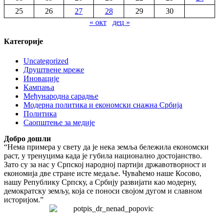
25
26
27
28
29
30
« окт
дец »
Категорије
Uncategorized
Друштвене мреже
Иновације
Кампања
Међународна сарадње
Модерна политика и економски снажна Србија
Политика
Саопштење за медије
Добро дошли
“Нема примера у свету да је нека земља бележила економски
раст, у тренуцима када је губила национално достојанство.
Зато су за нас у Српској народној партији државотворност и
економија две стране исте медаље. Чуваћемо наше Косово,
нашу Републику Српску, а Србију развијати као модерну,
демократску земљу, која се поноси својом дугом и славном
историјом.”