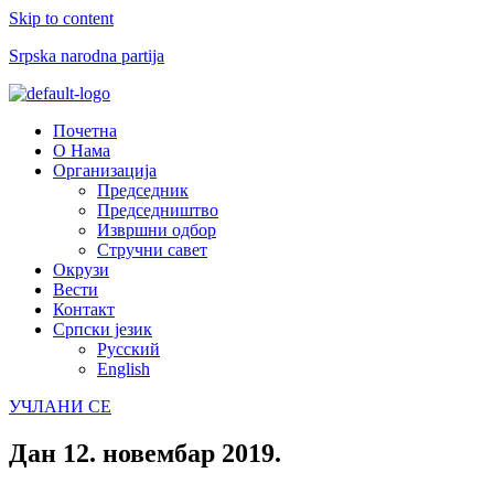
Skip to content
Srpska narodna partija
Menu
Почетна
О Нама
Организација
Председник
Председништво
Извршни одбор
Стручни савет
Окрузи
Вести
Контакт
Српски језик
Русский
English
УЧЛАНИ СЕ
Дан
12. новембар 2019.