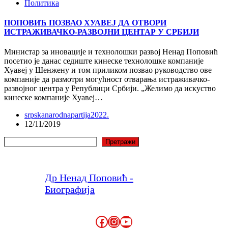
Политика
ПОПОВИЋ ПОЗВАО ХУАВЕЈ ДА ОТВОРИ
ИСТРАЖИВАЧКО-РАЗВОЈНИ ЦЕНТАР У СРБИЈИ
Министар за иновације и технолошки развој Ненад Поповић
посетио је данас седиште кинеске технолошке компаније
Хуавеј у Шенжену и том приликом позвао руководство ове
компаније да размотри могућност отварања истраживачко-
развојног центра у Републици Србији. „Желимо да искуство
кинеске компаније Хуавеј…
srpskanarodnapartija2022.
12/11/2019
Претрага
Претражи
Др Ненад Поповић -
Биографија
Facebook
Instagram
YouTube