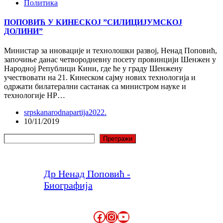
Политика
ПОПОВИЋ У КИНЕСКОЈ ”СИЛИЦИЈУМСКОЈ
ДОЛИНИ”
Министар за иновације и технолошки развој, Ненад Поповић,
започиње данас четвородневну посету провинцији Шенжен у
Народној Републици Кини, где ће у граду Шенжену
учествовати на 21. Кинеском сајму нових технологија и
одржати билатерални састанак са министром науке и
технологије НР…
srpskanarodnapartija2022.
10/11/2019
Претрага
Претражи
Др Ненад Поповић -
Биографија
Facebook
Instagram
YouTube