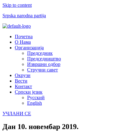
Skip to content
Srpska narodna partija
Menu
Почетна
О Нама
Организација
Председник
Председништво
Извршни одбор
Стручни савет
Окрузи
Вести
Контакт
Српски језик
Русский
English
УЧЛАНИ СЕ
Дан
10. новембар 2019.