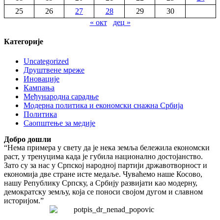
25
26
27
28
29
30
« окт
дец »
Категорије
Uncategorized
Друштвене мреже
Иновације
Кампања
Међународна сарадње
Модерна политика и економски снажна Србија
Политика
Саопштење за медије
Добро дошли
“Нема примера у свету да је нека земља бележила економски
раст, у тренуцима када је губила национално достојанство.
Зато су за нас у Српској народној партији државотворност и
економија две стране исте медаље. Чуваћемо наше Косово,
нашу Републику Српску, а Србију развијати као модерну,
демократску земљу, која се поноси својом дугом и славном
историјом.”