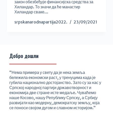
закон обезбеђује финансијска средства за
Хиландар. То значи да ће манастир
Хиландар сваке…
srpskanarodnapartija2022.
23/09/2021
Добро дошли
“Нема примера у свету да је нека земља
бележила економски раст, у тренуцима када је
губила национално достојанство. Зато су за нас у
Српској народној партији државотворност и
економија две стране исте медаље. Чуваћемо
наше Косово, нашу Републику Српску, а Србију
развијати као модерну, демократску земљу, која
се поноси својом дугом и славном историјом.”