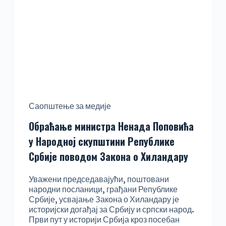
Саопштење за медије
Обраћање министра Ненада Поповића
у Народној скупштини Републике
Србије поводом Закона о Хиландару
Уважени председавајући, поштовани
народни посланици, грађани Републике
Србије, усвајање Закона о Хиландару је
историјски догађај за Србију и српски народ.
Први пут у историји Србија кроз посебан