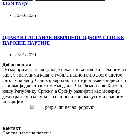
БЕОГРАДУ
20/02/2026
ОДРЖАН САСТАНАК ИЗВРШНОГ ОДБОРА СРПСКЕ
НАРОДНЕ ПАРТИЈЕ
27/01/2026
Добро дошли
“Нема примера у свету да је нека земља бележила економски
раст, у тренуцима када је губила национално достојанство.
Зато су за нас у Српској народној партији државотворност и
економија две стране исте медаље. Чуваћемо наше Косово,
нашу Републику Српску, а Србију развијати као модерну,
демократску земљу, која се поноси својом дугом и славном
историјом.”
Контакт
Српска народна партија