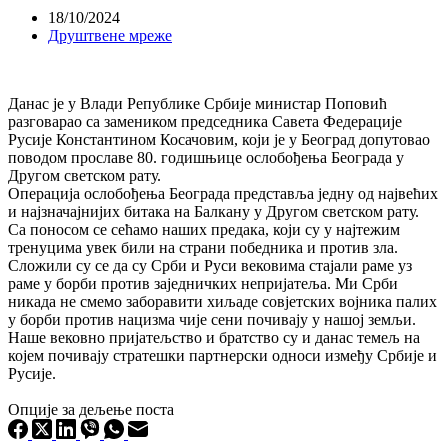
18/10/2024
Друштвене мреже
Данас је у Влади Републике Србије министар Поповић
разговарао са замеником председника Савета Федерације
Русије Константином Косачовим, који је у Београд допутовао
поводом прославе 80. годишњице ослобођења Београда у
Другом светском рату.
Операција ослобођења Београда представља једну од највећих
и најзначајнијих битака на Балкану у Другом светском рату.
Са поносом се сећамо наших предака, који су у најтежим
тренуцима увек били на страни победника и против зла.
Сложили су се да су Срби и Руси вековима стајали раме уз
раме у борби против заједничких непријатеља. Ми Срби
никада не смемо заборавити хиљаде совјетских војника палих
у борби против нацизма чије сени почивају у нашој земљи.
Наше вековно пријатељство и братство су и данас темељ на
којем почивају стратешки партнерски односи између Србије и
Русије.
Опције за дељење поста