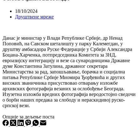
18/10/2024
Друштвене мреже
Данас је министар у Влади Републике Србије, др Ненад
Поповић, на Савском шеталишту у парку Калемегдан, у
друштву амбасадора Руске Федерације у Србији Александра
Боцана-Харченка, потпредседника Комитета за ЗНД,
евроазијску интеграцију и везе са сународницима Државне
думе Константина Затулина, државног секретара
Министарства за рад, запошљавање, борачка и социјална
питања Републике Србије Миомира Ђорђевића и других
високих званичника присуствовао отварању изложбе
архивских фотографија везаних за ослобођење Београда.
Изузетна изложба вредних фотографија веродостојно сведочи
о борби наших предака за слободу и нераскидивој руско-
српској вези.
Опције за дељење поста