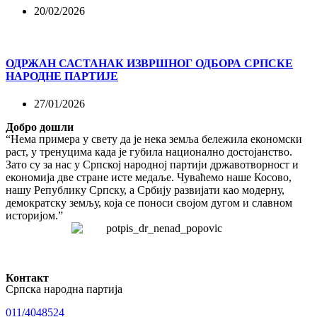
20/02/2026
ОДРЖАН САСТАНАК ИЗВРШНОГ ОДБОРА СРПСКЕ
НАРОДНЕ ПАРТИЈЕ
27/01/2026
Добро дошли
“Нема примера у свету да је нека земља бележила економски
раст, у тренуцима када је губила национално достојанство.
Зато су за нас у Српској народној партији државотворност и
економија две стране исте медаље. Чуваћемо наше Косово,
нашу Републику Српску, а Србију развијати као модерну,
демократску земљу, која се поноси својом дугом и славном
историјом.”
Контакт
Српска народна партија
011/4048524