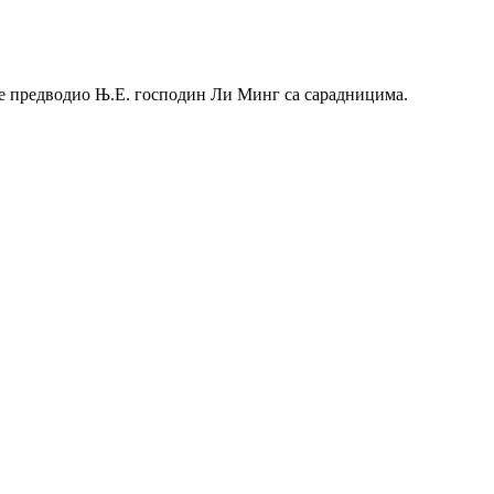
 је предводио Њ.Е. господин Ли Минг са сарадницима.