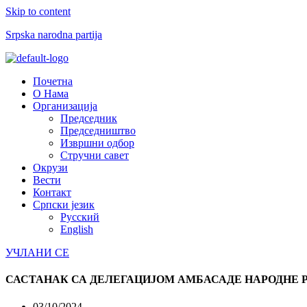
Skip to content
Srpska narodna partija
Menu
Почетна
О Нама
Организација
Председник
Председништво
Извршни одбор
Стручни савет
Окрузи
Вести
Контакт
Српски језик
Русский
English
УЧЛАНИ СЕ
САСТАНАК СА ДЕЛЕГАЦИЈОМ АМБАСАДЕ НАРОДНЕ 
03/10/2024