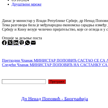
Друштвене мреже
Данас је министар у Влади Републике Србије, др Ненад Попови
Тема разговора била је међународна економска сарадња између 
Србију и Кину везује челично пријатељство, које се огледа и 
Опције за дељење поста
Претходни
Чланак
МИНИСТАР ПОПОВИЋ САСТАО СЕ СА 
Следећи
Чланак
МИНИСТАР ПОПОВИЋ НА САСТАНКУ СА
Претрага
Претражи
Др Ненад Поповић - Биографија