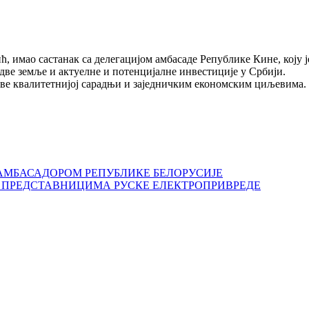
ћ, имао састанак са делегацијом амбасаде Републике Кине, коју
две земље и актуелне и потенцијалне инвестиције у Србији.
у све квалитетнијој сарадњи и заједничким економским циљевима.
АМБАСАДОРОМ РЕПУБЛИКЕ БЕЛОРУСИЈЕ
 ПРЕДСТАВНИЦИМА РУСКЕ ЕЛЕКТРОПРИВРЕДЕ