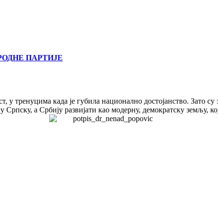
РОДНЕ ПАРТИЈЕ
т, у тренуцима када је губила национално достојанство. Зато су
 Српску, а Србију развијати као модерну, демократску земљу, ко