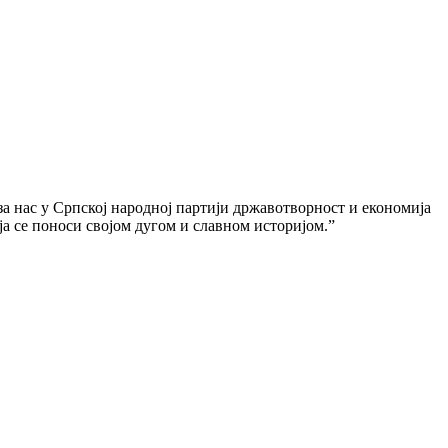
 за нас у Српској народној партији државотворност и економија
ја се поноси својом дугом и славном историјом.”