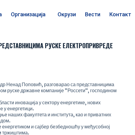
а
Организација
Окрузи
Вести
Контакт
ПРЕДСТАВНИЦИМА РУСКЕ ЕЛЕКТРОПРИВРЕДЕ
, др Ненад Поповић, разговарао са представницима
ом руске државне компаније “Россети“, господином
бласти иновација у сектору енергетике, нових
е у енергетици.
ње наших факултета и института, као и приватних
едом.
е енергетиком и сајбер безбедношћу у међусобној
им тржиштима.