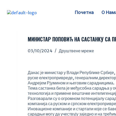
S
k
Почетна
О Нам
i
p
t
o
c
МИНИСТАР ПОПОВИЋ НА САСТАНКУ СА 
o
n
03/10/2024
Друштвене мреже
t
e
n
t
Данас је министар у Влади Републике Србије
руске електропривреде, генералним директор
Андрејем Рјумином и његовим сарадницима.
Тема састанка била је међусобна сарадња у о
технологија и примене вештачке интелигенциј
Разговарали су о огромном потенцијалу сарад
компанија са руском и српском електропривр
Иновационе компаније и стартапи које се бав
сарадњи могу да учествују заједно и на трећ