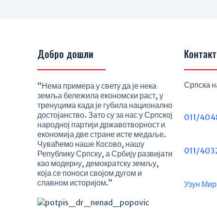
Добро дошли
Контакт
Српска н
“Нема примера у свету да је нека
земља бележила економски раст, у
тренуцима када је губила национално
достојанство. Зато су за нас у Српској
011/404
народној партији државотворност и
економија две стране исте медаље.
Чуваћемо наше Косово, нашу
011/403
Републику Српску, а Србију развијати
као модерну, демократску земљу,
која се поноси својом дугом и
славном историјом.”
Узун Мир