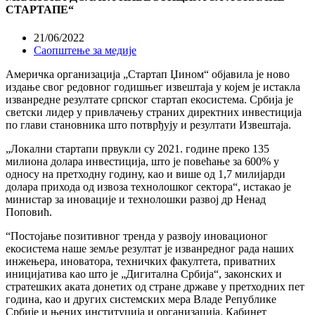
СТАРТАПЕ“
21/06/2022
Саопштење за медије
Америчка организација „Стартап Џином“ објавила је ново
издање свог редовног годишњег извештаја у којем је истакла
изванредне резултате српског стартап екосистема. Србија је
светски лидер у привлачењу страних директних инвестиција
по глави становника што потврђују и резултати Извештаја.
„Локални стартапи првукли су 2021. године преко 135
милиона долара инвестиција, што је повећање за 600% у
односу на претходну годину, као и више од 1,7 милијарди
долара прихода од извоза технолошког сектора“, истакао је
министар за иновације и технолошки развој др Ненад
Поповић.
“Постојање позитивног тренда у развоју иновационог
екосистема наше земље резултат је изванредног рада наших
инжењера, иноватора, техничких факултета, приватних
иницијатива као што је „Дигитална Србија“, законских и
стратешких аката донетих од стране државе у претходних пет
година, као и других системских мера Владе Републике
Србије и њених институција и организација. Кабинет