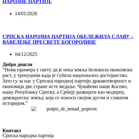
НАРОДНЕ ПАРТИЈЕ
14/01/2026
СРПСКА НАРОДНА ПАРТИЈА ОБЕЛЕЖИЛА СЛАВУ –
ВАВЕДЕЊЕ ПРЕСВЕТЕ БОГОРОДИЦЕ
04/12/2025
Добро дошли
“Нема примера у свету да је нека земља бележила економски
раст, у тренуцима када је губила национално достојанство.
Зато су за нас у Српској народној партији државотворност и
економија две стране исте медаље. Чуваћемо наше Косово,
нашу Републику Српску, а Србију развијати као модерну,
демократску земљу, која се поноси својом дугом и славном
историјом.”
Контакт
Српска народна партија