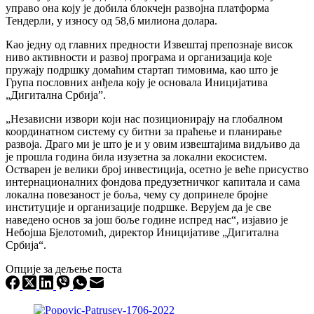
управо она коју је добила блокчејн развојна платформа
Тендерли, у износу од 58,6 милиона долара.
Као једну од главних предности Извештај препознаје висок
ниво активности и развој програма и организација које
пружају подршку домаћим стартап тимовима, као што је
Група пословних анђела коју је основала Иницијатива
„Дигитална Србија”.
„Независни извори који нас позиционирају на глобалном
координатном систему су битни за праћење и планирање
развоја. Драго ми је што је и у овим извештајима видљиво да
је прошла година била изузетна за локални екосистем.
Остварен је велики број инвестиција, осетно је веће присуство
интернационалних фондова предузетничког капитала и сама
локална повезаност је боља, чему су допринеле бројне
институције и организације подршке. Верујем да је све
наведено основ за још боље године испред нaс“, изјавио је
Небојша Бјелотомић, директор Иницијативе „Дигитална
Србија“.
Опције за дељење поста