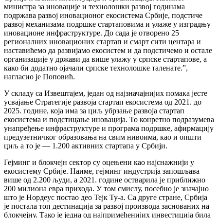
министра за иновације и технолошки развој годинама
подржава развој иновационог екосистема Србије, подстиче
развој механизама подршке стартаповима и улаже у изградњу
иновационе инфраструктуре. До сада је отворено 25
регионалних иновационих стартап и смарт сити центара и
наставићемо да развијамо екосистем и да подстичемо и остале
организације у држави да више улажу у српске стартапове, а
како би додатно ојачали српске технолошке таленате.”,
нагласио је Поповић.
У складу са Извештајем, један од најзначајнијих помака јесте
усвајање Стратегије развоја стартап екосистема од 2021. до
2025. године, која има за циљ убрзање развоја стартап
екосистема и подстицање иновација. То конретно подразумева
унапређење инфраструктуре и програма подршке, афирмацију
предузетничког образовања на свим нивоима, као и општи
циљ а то је — 1.200 активних стартапа у Србији.
Гејминг и блокчејн сектор су оцењени као најснажнији у
екосистему Србије. Наиме, гејминг индустрија запошљава
више од 2.200 људи, а 2021. године остварила је приближно
200 милиона евра прихода. У том смислу, посебно је значајно
што је Нордеус постао део Тејк Ту-а. Са друге стране, Србија
је постала топ дестинација за развој производа заснованих на
блокчејну. Тако је једна од најпримећенијих инвестиција била