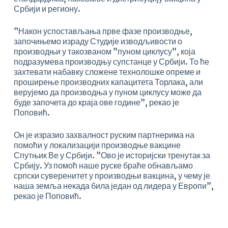
Србији и региону.
”Након успостављања прве фазе производње,
започињемо израду Студије изводљивости о
производњи у такозваном ”пуном циклусу”, која
подразумева производњу супстанце у Србији. То ће
захтевати набавку сложене технолошке опреме и
проширење производних капацитета Торлака, али
верујемо да производња у пуном циклусу може да
буде започета до краја ове године”, рекао је
Поповић.
Он је изразио захвалност руским партнерима на
помоћи у локализацији производње вакцине
Спутњик Ве у Србији. ”Ово је историјски тренутак за
Србију. Уз помоћ наше руске браће обнављамо
српски суверенитет у производњи вакцина, у чему је
наша земља некада била један од лидера у Европи”,
рекао је Поповић.