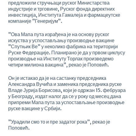
предложили стручњаци руског Министарства
индустрије и трговине, Руског фонда директних
инвестиција, Института Гамалеја и фармацеутске
компаније ”Генеријум”.
”Ова Мапа пута израђена је на основу руског
искуства у успостављању производње вакцине
”Спутњик Ве” у неколико фабрика на територији
Руске Федерације. Планирано је да у првом циклусу
производње на Институту Торлак произведемо
четири милиона вакцина”, рекао је Поповић.
Он је истакао да је на састанку председника
Александра Вучића и заменика председника руске
Владе Јурија Борисова, који је одржан 15. фебруара
у Београду, издат налог да се у року од месец дана
припреми Мапа пута за успостављање производње
руске вакцине у Србији.
”Урадили смо то и пре задатог рока”, рекао је
Поповић.