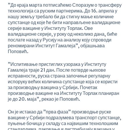
”До краја марта потписаћемо Споразум о трансферу
технологија са руским партнерима. До 16. априла у
нашу земљу требало би да стигну мање количине
супстанце од које ће бити направљене валидационе
серије вакцине у Институту Торлак. Ове
валидационе серије, у року од неколико дана, биће
послате назад у Русију на анализу коју спроводи
реномирани Институт Гамалеја”, објашњава
Поповић.
”Испитивање пристиглих узорака у Институту
Гамалеја траје 21 дан. После потврде њихове
исправности, руска страна започиње регуларну
испоруку већих количина супстанце која се користи
за производњу вакцина у Србији. Почетак
производње вакцине на Институту Торлак планиран
је до 20. маја”, рекао је Поповић.
Он је истакао да ”прва фаза” производње руске
вакцине у Србији подразумева транспорт супстанце,
пуњење бочица у складу са највишим технолошким
стандардима, паковање и дистрибуцију вакцина у