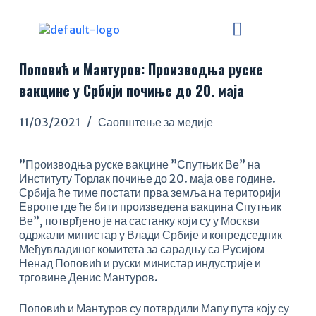
S
k
i
p
Поповић и Мантуров: Производња руске
t
o
вакцине у Србији почиње до 20. маја
c
o
11/03/2021
Саопштење за медије
n
t
e
”Производња руске вакцине ”Спутњик Ве” на
n
Институту Торлак почиње до 20. маја ове године.
t
Србија ће тиме постати прва земља на територији
Европе где ће бити произведена вакцина Спутњик
Ве”, потврђено је на састанку који су у Москви
одржали министар у Влади Србије и копредседник
Међувладиног комитета за сарадњу са Русијом
Ненад Поповић и руски министар индустрије и
трговине Денис Мантуров.
Поповић и Мантуров су потврдили Мапу пута коју су