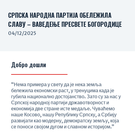
СРПСКА НАРОДНА ПАРТИЈА ОБЕЛЕЖИЛА
СЛАВУ – ВАВЕДЕЊЕ ПРЕСВЕТЕ БОГОРОДИЦЕ
04/12/2025
Добро дошли
“Нема примера у свету да је нека земља
бележила економски раст, у тренуцима када је
губила национално достојанство. Зато су за нас у
Српској народној партији државотворност и
економија две стране исте медаље. Чуваћемо
наше Косово, нашу Републику Српску, а Србију
развијати као модерну, демократску земљу, која
се поноси својом дугом и славном историјом.”