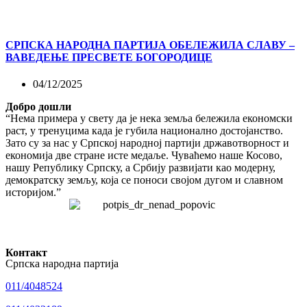
СРПСКА НАРОДНА ПАРТИЈА ОБЕЛЕЖИЛА СЛАВУ –
ВАВЕДЕЊЕ ПРЕСВЕТЕ БОГОРОДИЦЕ
04/12/2025
Добро дошли
“Нема примера у свету да је нека земља бележила економски
раст, у тренуцима када је губила национално достојанство.
Зато су за нас у Српској народној партији државотворност и
економија две стране исте медаље. Чуваћемо наше Косово,
нашу Републику Српску, а Србију развијати као модерну,
демократску земљу, која се поноси својом дугом и славном
историјом.”
Контакт
Српска народна партија
011/4048524