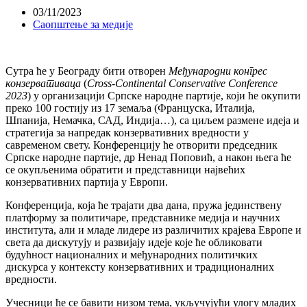
03/11/2023
Саопштење за медије
Сутра ће у Београду бити отворен
Међународни конгрес
конзервативаца
(
Cross-Continental Conservative Conference
2023
) у организацији Српске народне партије, који ће окупити
преко 100 гостију из 17 земаља (Француска, Италија,
Шпанија, Немачка, САД, Индија…), са циљем размене идеја и
стратегија за напредак конзервативних вредности у
савременом свету. Конференцију ће отворити председник
Српске народне партије, др Ненад Поповић, а након њега ће
се окупљенима обратити и представници највећих
конзервативних партија у Европи.
Конференција, која ће трајати два дана, пружа јединствену
платформу за политичаре, представнике медија и научних
института, али и младе лидере из различитих крајева Европе и
света да дискутују и развијају идеје које ће обликовати
будућност националних и међународних политичких
дискурса у контексту конзервативних и традиционалних
вредности.
Учесници ће се бавити низом тема, укључујући улогу младих