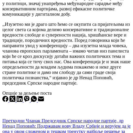
у политици, значај унапређења међународне сарадње међу
конзервативним партијама, развој ефикасне политичке
комуникације у дигиталном добу.
,,Изузетно ми је драго што ћемо се окупити са пријатељима из
целог света са којима делимо конзервативне и традиционалне
вредности слободе и суверености нација, хришћанске вере и
традиције, породичних вредности. Поред говорника који ће
направити увод у конференцију – два изузетна млада човека,
чланова европских парламената – имамо читав низ панелиста
који ће се кроз дискусију дотаћи важних политичких тема и
питања која се тичу свих нас. Ова конференција је и знак наше
опредељености да младим људима покажемо и неке друге
стране политике и дамо им слободу да сами граде своја
политичка познанства,“ изјавио је др Ненад Поповић,
председник Српске народне партије.
Опције за дељење поста
Претходни
Чланак
Председник Српске народне партије, др
Ненад Поповић: Подржавам нову Владу Србије и верујем да је
она у овом сложеном и тешком тренутку најбоље решење за