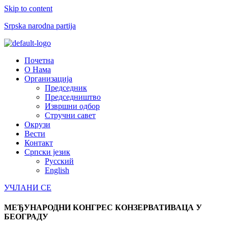
Skip to content
Srpska narodna partija
Menu
Почетна
О Нама
Организација
Председник
Председништво
Извршни одбор
Стручни савет
Окрузи
Вести
Контакт
Српски језик
Русский
English
УЧЛАНИ СЕ
МЕЂУНАРОДНИ КОНГРЕС КОНЗЕРВАТИВАЦА У
БЕОГРАДУ