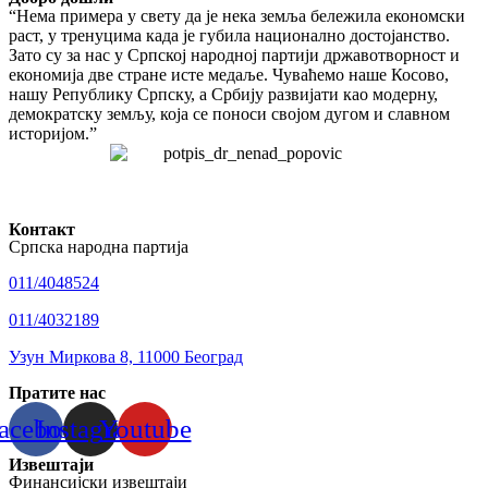
“Нема примера у свету да је нека земља бележила економски
раст, у тренуцима када је губила национално достојанство.
Зато су за нас у Српској народној партији државотворност и
економија две стране исте медаље. Чуваћемо наше Косово,
нашу Републику Српску, а Србију развијати као модерну,
демократску земљу, која се поноси својом дугом и славном
историјом.”
Контакт
Српска народна партија
011/4048524
011/4032189
Узун Миркова 8, 11000 Београд
Пратите нас
acebook
Instagram
Youtube
Извештаји
Финансијски извештаји