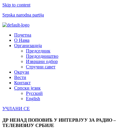
Skip to content
Srpska narodna partija
Menu
Почетна
О Нама
Организација
Председник
Председништво
Извршни одбор
Стручни савет
Окрузи
Вести
Контакт
Српски језик
Русский
English
УЧЛАНИ СЕ
ДР НЕНАД ПОПОВИЋ У ИНТЕРВЈУУ ЗА РАДИО –
ТЕЛЕВИЗИЈУ СРБИЈЕ