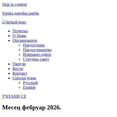
Skip to content
Srpska narodna partija
Menu
Почетна
О Нама
Организација
Председник
Председништво
Извршни одбор
Стручни савет
Окрузи
Вести
Контакт
Српски језик
Русский
English
УЧЛАНИ СЕ
Месец
фебруар 2026.