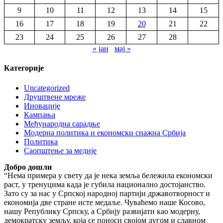
9
10
11
12
13
14
15
16
17
18
19
20
21
22
23
24
25
26
27
28
« јан
мај »
Категорије
Uncategorized
Друштвене мреже
Иновације
Кампања
Међународна сарадње
Модерна политика и економски снажна Србија
Политика
Саопштење за медије
Добро дошли
“Нема примера у свету да је нека земља бележила економски
раст, у тренуцима када је губила национално достојанство.
Зато су за нас у Српској народној партији државотворност и
економија две стране исте медаље. Чуваћемо наше Косово,
нашу Републику Српску, а Србију развијати као модерну,
демократску земљу, која се поноси својом дугом и славном