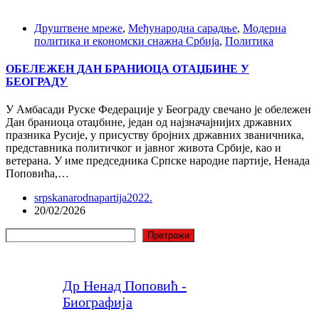
Друштвене мреже
,
Међународна сарадње
,
Модерна
политика и економски снажна Србија
,
Политика
ОБЕЛЕЖЕН ДАН БРАНИОЦА ОТАЏБИНЕ У
БЕОГРАДУ
У Амбасади Руске Федерације у Београду свечано је обележен
Дан браниоца отаџбине, један од најзначајнијих државних
празника Русије, у присуству бројних државних званичника,
представника политичког и јавног живота Србије, као и
ветерана. У име председника Српске народне партије, Ненада
Поповића,…
srpskanarodnapartija2022.
20/02/2026
Претрага
Претражи
Др Ненад Поповић -
Биографија