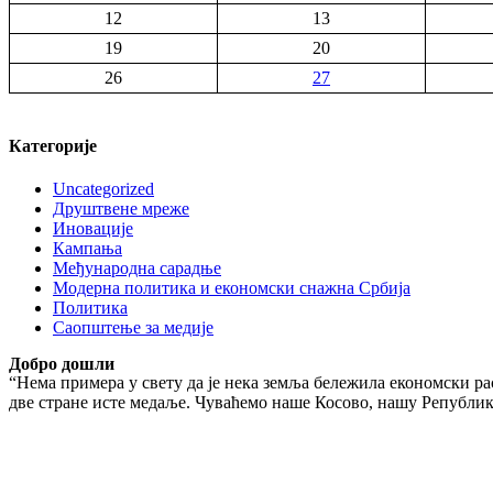
12
13
19
20
26
27
Категорије
Uncategorized
Друштвене мреже
Иновације
Кампања
Међународна сарадње
Модерна политика и економски снажна Србија
Политика
Саопштење за медије
Добро дошли
“Нема примера у свету да је нека земља бележила економски рас
две стране исте медаље. Чуваћемо наше Косово, нашу Републику