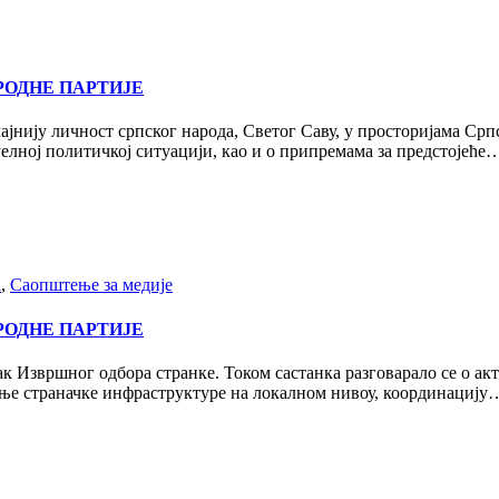
РОДНЕ ПАРТИЈЕ
ајнију личност српског народа, Светог Саву, у просторијама Срп
уелној политичкој ситуацији, као и о припремама за предстојеће
а
,
Саопштење за медије
РОДНЕ ПАРТИЈЕ
к Извршног одбора странке. Током састанка разговарало се о акт
чање страначке инфраструктуре на локалном нивоу, координацију