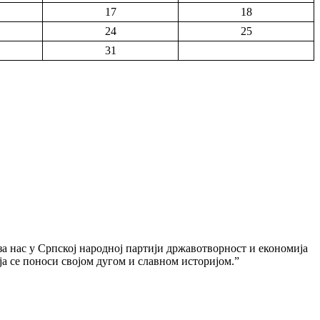
17
18
24
25
31
 за нас у Српској народној партији државотворност и економија
ја се поноси својом дугом и славном историјом.”