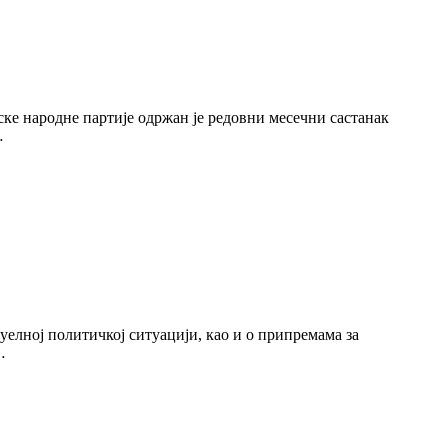
ске народне партије одржан је редовни месечни састанак
…
уелној политичкој ситуацији, као и о припремама за
…