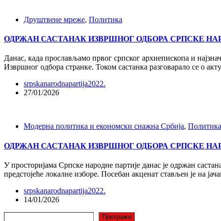
Друштвене мреже
,
Политика
ОДРЖАН САСТАНАК ИЗВРШНОГ ОДБОРА СРПСКЕ НА
Данас, када прослављамо првог српског архиепископа и најзнач
Извршног одбора странке. Током састанка разговарало се о акт
srpskanarodnapartija2022.
27/01/2026
Модерна политика и економски снажна Србија
,
Политик
ОДРЖАН САСТАНАК ИЗВРШНОГ ОДБОРА СРПСКЕ НА
У просторијама Српске народне партије данас је одржан састана
предстојеће локалне изборе. Посебан акценат стављен је на ја
srpskanarodnapartija2022.
14/01/2026
Претрага
Претражи