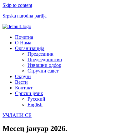
Skip to content
Srpska narodna partija
Menu
Почетна
О Нама
Организација
Председник
Председништво
Извршни одбор
Стручни савет
Окрузи
Вести
Контакт
Српски језик
Русский
English
УЧЛАНИ СЕ
Месец
јануар 2026.