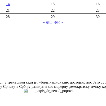
14
15
16
21
22
23
28
29
30
« дец
феб »
т, у тренуцима када је губила национално достојанство. Зато су
 Српску, а Србију развијати као модерну, демократску земљу, ко