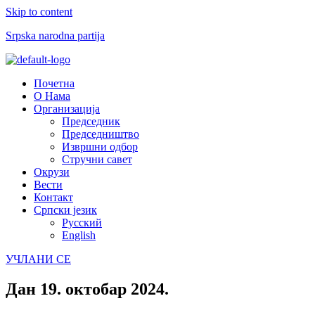
Skip to content
Srpska narodna partija
Menu
Почетна
О Нама
Организација
Председник
Председништво
Извршни одбор
Стручни савет
Окрузи
Вести
Контакт
Српски језик
Русский
English
УЧЛАНИ СЕ
Дан
19. октобар 2024.