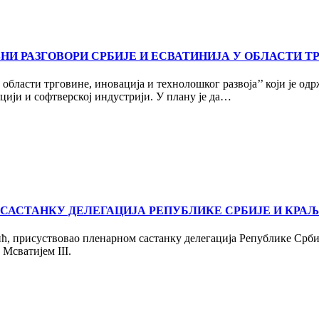
НИ РАЗГОВОРИ СРБИЈЕ И ЕСВАТИНИЈА У ОБЛАСТИ Т
области трговине, иновација и технолошког развоја’’ који је одр
цији и софтверској индустрији. У плану је да…
АСТАНКУ ДЕЛЕГАЦИЈА РЕПУБЛИКЕ СРБИЈЕ И КРА
ић, присуствовао пленарном састанку делегација Републике Срб
Мсватијем III.