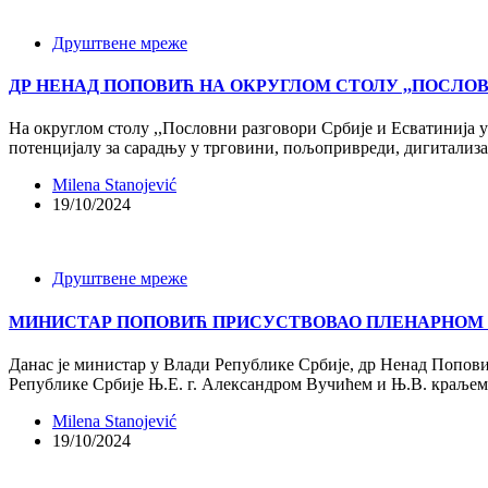
Друштвене мреже
ДР НЕНАД ПОПОВИЋ НА ОКРУГЛОМ СТОЛУ ,,ПОСЛОВ
На округлом столу ,,Пословни разговори Србије и Есватинија у 
потенцијалу за сарадњу у трговини, пољопривреди, дигитализа
Milena Stanojević
19/10/2024
Друштвене мреже
МИНИСТАР ПОПОВИЋ ПРИСУСТВОВАО ПЛЕНАРНОМ С
Данас је министар у Влади Републике Србије, др Ненад Попов
Републике Србије Њ.Е. г. Александром Вучићем и Њ.В. краљем 
Milena Stanojević
19/10/2024