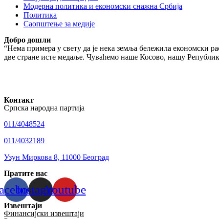
Модерна политика и економски снажна Србија
Политика
Саопштење за медије
Добро дошли
“Нема примера у свету да је нека земља бележила економски рас
две стране исте медаље. Чуваћемо наше Косово, нашу Републику
Контакт
Српска народна партија
011/4048524
011/4032189
Узун Миркова 8, 11000 Београд
Пратите нас
acebook
Instagram
Youtube
Извештаји
Финансијски извештаји