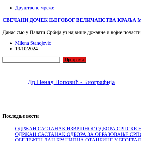
Друштвене мреже
СВЕЧАНИ ДОЧЕК ЊЕГОВОГ ВЕЛИЧАНСТВА КРАЉА МС
Данас смо у Палати Србија уз највише државне и војне почасти
Milena Stanojević
19/10/2024
Претрага
Претражи
Др Ненад Поповић - Биографија
Последње вести
ОДРЖАН САСТАНАК ИЗВРШНОГ ОДБОРА СРПСКЕ 
ОДРЖАН САСТАНАК ОДБОРА ЗА ОБРАЗОВАЊЕ СРП
ОБЕЛЕЖЕН ДАН БРАНИОЦА ОТАЏБИНЕ У БЕОГРА