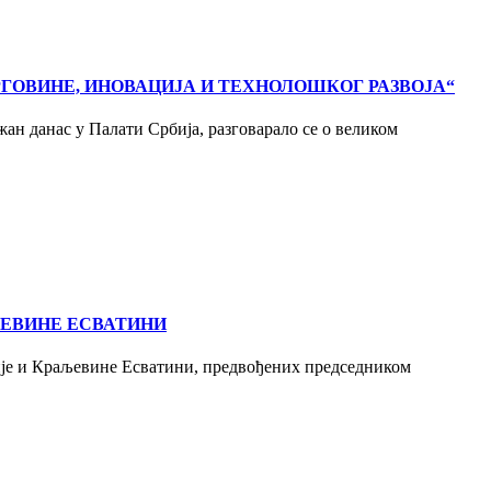
РГОВИНЕ, ИНОВАЦИЈА И ТЕХНОЛОШКОГ РАЗВОЈА“
жан данас у Палати Србија, разговарало се о великом
ЉЕВИНЕ ЕСВАТИНИ
ије и Краљевине Есватини, предвођених председником