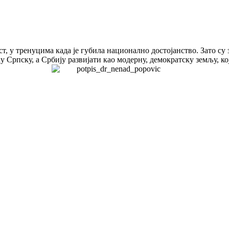
т, у тренуцима када је губила национално достојанство. Зато су
 Српску, а Србију развијати као модерну, демократску земљу, ко