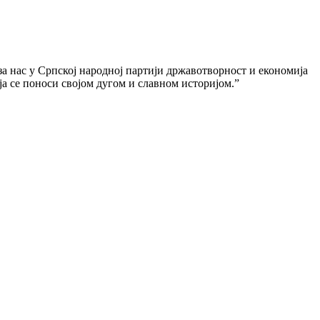
 за нас у Српској народној партији државотворност и економија
ја се поноси својом дугом и славном историјом.”