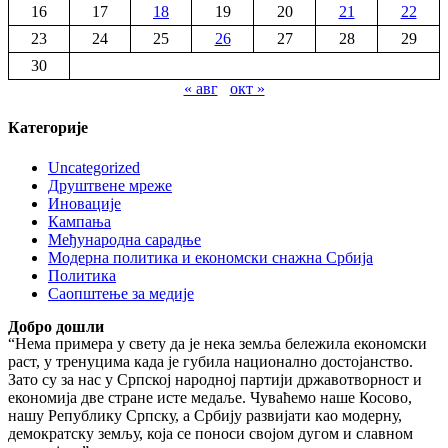
16
17
18
19
20
21
22
23
24
25
26
27
28
29
30
« авг
окт »
Категорије
Uncategorized
Друштвене мреже
Иновације
Кампања
Међународна сарадње
Модерна политика и економски снажна Србија
Политика
Саопштење за медије
Добро дошли
“Нема примера у свету да је нека земља бележила економски
раст, у тренуцима када је губила национално достојанство.
Зато су за нас у Српској народној партији државотворност и
економија две стране исте медаље. Чуваћемо наше Косово,
нашу Републику Српску, а Србију развијати као модерну,
демократску земљу, која се поноси својом дугом и славном