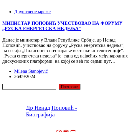
Друштвене мреже
МИНИСТАР ПОПОВИЋ УЧЕСТВОВАО НА ФОРУМУ
,,РУСКА ЕНЕРГЕТСКА НЕДЕЉА“
Данас је министар у Влади Републике Србије, др Ненад
Поповић, учествовао на форуму „Руска енергетска недеља“,
на сесији „Полигони за тестирање вестачке интелигенције“.
„Руска енергетска недеља“ је једна од највећих међународних
дискусионих платформи, на којој се већ по седми пут…
Milena Stanojević
26/09/2024
Претрага
Претражи
Др Ненад Поповић -
Биографија