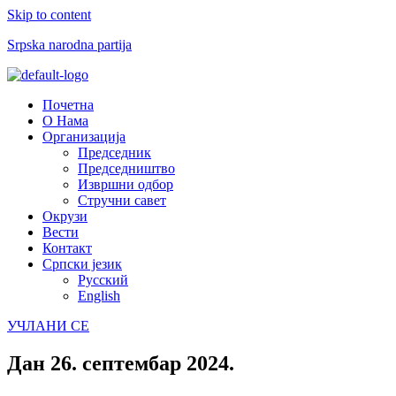
Skip to content
Srpska narodna partija
Menu
Почетна
О Нама
Организација
Председник
Председништво
Извршни одбор
Стручни савет
Окрузи
Вести
Контакт
Српски језик
Русский
English
УЧЛАНИ СЕ
Дан
26. септембар 2024.