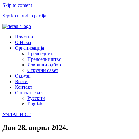
Skip to content
Srpska narodna partija
Menu
Почетна
О Нама
Организација
Председник
Председништво
Извршни одбор
Стручни савет
Окрузи
Вести
Контакт
Српски језик
Русский
English
УЧЛАНИ СЕ
Дан
28. април 2024.