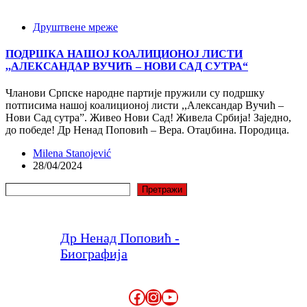
Друштвене мреже
ПОДРШКА НАШОЈ КОАЛИЦИОНОЈ ЛИСТИ
,,АЛЕКСАНДАР ВУЧИЋ – НОВИ САД СУТРА“
Чланови Српске народне партије пружили су подршку
потписима нашој коалиционој листи ,,Александар Вучић –
Нови Сад сутра”. Живео Нови Сад! Живела Србија! Заједно,
до победе! Др Ненад Поповић – Вера. Отаџбина. Породица.
Milena Stanojević
28/04/2024
Претрага
Претражи
Др Ненад Поповић -
Биографија
Facebook
Instagram
YouTube