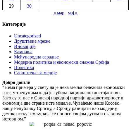
29
30
« мар
мај »
Категорије
Uncategorized
Друштвене мреже
Иновације
Кампања
Међународна сарадње
Модерна политика и економски снажна Србија
Политика
Саопштење за медије
Добро дошли
“Нема примера у свету да је нека земља бележила економски
раст, у тренуцима када је губила национално достојанство.
Зато су за нас у Српској народној партији државотворност и
економија две стране исте медаље. Чуваћемо наше Косово,
нашу Републику Српску, а Србију развијати као модерну,
демократску земљу, која се поноси својом дугом и славном
историјом.”