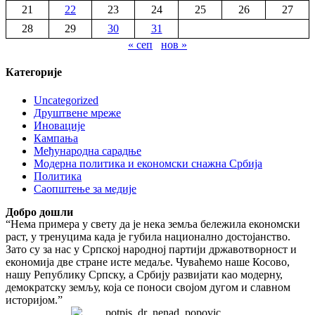
21
22
23
24
25
26
27
28
29
30
31
« сеп
нов »
Категорије
Uncategorized
Друштвене мреже
Иновације
Кампања
Међународна сарадње
Модерна политика и економски снажна Србија
Политика
Саопштење за медије
Добро дошли
“Нема примера у свету да је нека земља бележила економски
раст, у тренуцима када је губила национално достојанство.
Зато су за нас у Српској народној партији државотворност и
економија две стране исте медаље. Чуваћемо наше Косово,
нашу Републику Српску, а Србију развијати као модерну,
демократску земљу, која се поноси својом дугом и славном
историјом.”