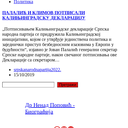
Политика
ПАЛАЛИЋ И КЛИМОВ ПОТПИСАЛИ
КАЛИЊИНГРАДСКУ ДЕКЛАРАЦИЈУ
„Потписивањем Калињинградске декларације Српска
народна партија се придружила Калињинградској
иницијативи, којом се утврђује јединствена политика и
заједнички приступ безбедносним изазовима у Европи у
будућности“, изјавио је Јован Палалић генерални секретар
Српске народне партије, након свечаног потписивања ове
Декларације са секретаром…
srpskanarodnapartija2022.
15/10/2019
Претрага
Претражи
Др Ненад Поповић -
Биографија