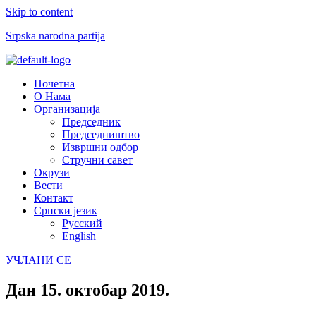
Skip to content
Srpska narodna partija
Menu
Почетна
О Нама
Организација
Председник
Председништво
Извршни одбор
Стручни савет
Окрузи
Вести
Контакт
Српски језик
Русский
English
УЧЛАНИ СЕ
Дан
15. октобар 2019.