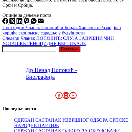
Срби и Србија.
Опције за дељење поста
Претходни
Чланак
Поповић и Боцан-Харченко: Развој још
чвршће економске сарадње у будућности
Следећи
Чланак
ПОПОВИЋ: ОЛУЈА ЗАВРШНИ ЧИН
УСТАШКЕ ГЕНОЦИДНЕ ВЕРТИКАЛЕ
Претрага
Претражи
Др Ненад Поповић -
Биографија
Facebook
Instagram
YouTube
Последње вести
ОДРЖАН САСТАНАК ИЗВРШНОГ ОДБОРА СРПСКЕ
НАРОДНЕ ПАРТИЈЕ
ОДРЖАН САСТАНАК ОДБОРА ЗА ОБРАЗОВАЊЕ