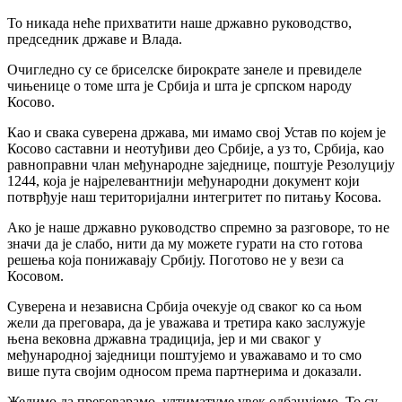
То никада неће прихватити наше државно руководство,
председник државе и Влада.
Очигледно су се бриселске бирократе занеле и превиделе
чињенице о томе шта је Србија и шта је српском народу
Косово.
Као и свака суверена држава, ми имамо свој Устав по којем је
Косово саставни и неотуђиви део Србије, а уз то, Србија, као
равноправни члан међународне заједнице, поштује Резолуцију
1244, која је најрелевантнији међународни документ који
потврђује наш територијални интегритет по питању Косова.
Ако је наше државно руководство спремно за разговоре, то не
значи да је слабо, нити да му можете гурати на сто готова
решења која понижавају Србију. Поготово не у вези са
Косовом.
Суверена и независна Србија очекује од сваког ко са њом
жели да преговара, да је уважава и третира како заслужује
њена вековна државна традиција, јер и ми сваког у
међународној заједници поштујемо и уважавамо и то смо
више пута својим односом према партнерима и доказали.
Желимо да преговарамо, ултиматуме увек одбацујемо. То су