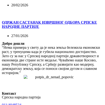
20/02/2026
ОДРЖАН САСТАНАК ИЗВРШНОГ ОДБОРА СРПСКЕ
НАРОДНЕ ПАРТИЈЕ
27/01/2026
Добро дошли
“Нема примера у свету да је нека земља бележила економски
раст, у тренуцима када је губила национално достојанство.
Зато су за нас у Српској народној партији државотворност и
економија две стране исте медаље. Чуваћемо наше Косово,
нашу Републику Српску, а Србију развијати као модерну,
демократску земљу, која се поноси својом дугом и славном
историјом.”
Контакт
Српска народна партија
011/4048524