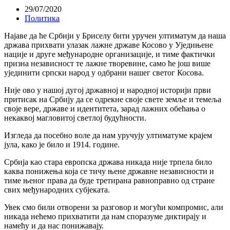
29/07/2020
Политика
Најаве да ће Србији у Бриселу бити уручен ултиматум да наша
држава прихвати улазак лажне државе Косово у Уједињене
нације и друге међународне организације, и тиме фактички
призна независност те лажне творевине, само ће још више
ујединити српски народ у одбрани нашег светог Косова.
Није ово у нашој дугој државној и народној историји први
притисак на Србију да се одрекне своје свете земље и темеља
своје вере, државе и идентитета, зарад лажних обећања о
некаквој магловитој светлој будућности.
Изгледа да посебно воле да нам уручују ултиматуме крајем
јула, како је било и 1914. године.
Србија као стара европска држава никада није трпела било
каква понижења која се тичу њене државне независности и
тиме њеног права да буде третирана равноправно од стране
свих међународних субјеката.
Увек смо били отворени за разговор и могући компромис, али
никада нећемо прихватити да нам споразуме диктирају и
намећу и да нас понижавају.