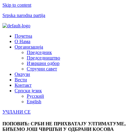
Skip to content
Srpska narodna partija
Menu
Почетна
О Нама
Организација
Председник
Председништво
Извршни одбор
Стручни савет
Окрузи
Вести
Контакт
Српски језик
Русский
English
УЧЛАНИ СЕ
ПОПОВИЋ: СРБИ НЕ ПРИХВАТАЈУ УЛТИМАТУМЕ,
БИЋЕМО ЈОШ ЧВРШЋИ У ОДБРАНИ КОСОВА