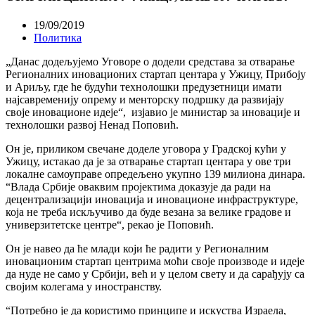
19/09/2019
Политика
„Данас додељујемо Уговоре о додели средстава за отварање
Регионалних иновационих стартап центара у Ужицу, Прибоју
и Ариљу, где ће будући технолошки предузетници имати
најсавременију опрему и менторску подршку да развијају
своје иновационе идеје“, изјавио је министар за иновације и
технолошки развој Ненад Поповић.
Он је, приликом свечане доделе уговора у Градској кући у
Ужицу, истакао да је за отварање стартап центара у ове три
локалне самоуправе опредељено укупно 139 милиона динара.
“Влада Србије оваквим пројектима доказује да ради на
децентрализацији иновација и иновационе инфраструктуре,
која не треба искључиво да буде везана за велике градове и
универзитетске центре“, рекао је Поповић.
Он је навео да ће млади који ће радити у Регионалним
иновационим стартап центрима моћи своје производе и идеје
да нуде не само у Србији, већ и у целом свету и да сарађују са
својим колегама у иностранству.
“Потребно је да користимо принципе и искуства Израела,