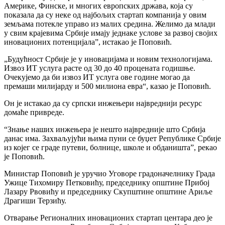
Америке, Финске, и многих европских држава, која су
показала да су неке од најбољих стартап компанија у овим
земљама потекле управо из малих средина. Желимо да млади
у свим крајевима Србије имају једнаке услове за развој својих
иновационих потенцијала”, истакао је Поповић.
„Будућност Србије је у иновацијама и новим технологијама.
Извоз ИТ услуга расте од 30 до 40 процената годишње.
Очекујемо да би извоз ИТ услуга ове године могао да
премаши милијарду и 500 милиона евра“, казао је Поповић.
Он је истакао да су српски инжењери највреднији ресурс
домаће привреде.
“Знање наших инжењера је нешто највредније што Србија
данас има. Захваљујући њима пуни се буџет Републике Србије
из којег се граде путеви, болнице, школе и обданишта”, рекао
је Поповић.
Министар Поповић је уручио Уговоре градоначелнику Града
Ужице Тихомиру Петковићу, председнику општине Прибој
Лазару Рвовићу и председнику Скупштине општине Ариље
Драгиши Терзићу.
Отварање Регионалних иновационих стартап центара део је