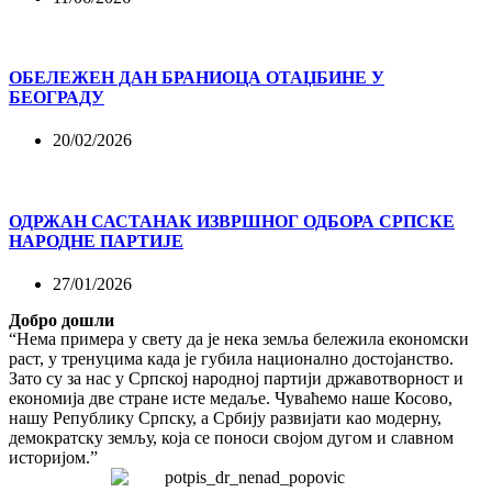
ОБЕЛЕЖЕН ДАН БРАНИОЦА ОТАЏБИНЕ У
БЕОГРАДУ
20/02/2026
ОДРЖАН САСТАНАК ИЗВРШНОГ ОДБОРА СРПСКЕ
НАРОДНЕ ПАРТИЈЕ
27/01/2026
Добро дошли
“Нема примера у свету да је нека земља бележила економски
раст, у тренуцима када је губила национално достојанство.
Зато су за нас у Српској народној партији државотворност и
економија две стране исте медаље. Чуваћемо наше Косово,
нашу Републику Српску, а Србију развијати као модерну,
демократску земљу, која се поноси својом дугом и славном
историјом.”