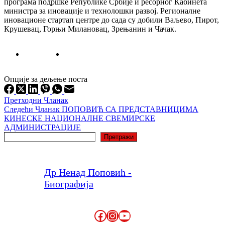
програма подршке Републике Србије и ресорног Кабинета
министра за иновације и технолошки развој. Регионалне
иновационе стартап центре до сада су добили Ваљево, Пирот,
Крушевац, Горњи Милановац, Зрењанин и Чачак.
Опције за дељење поста
Претходни
Чланак
Следећи
Чланак
ПОПОВИЋ СА ПРЕДСТАВНИЦИМА
КИНЕСКЕ НАЦИОНАЛНЕ СВЕМИРСКЕ
АДМИНИСТРАЦИЈЕ
Претрага
Претражи
Др Ненад Поповић -
Биографија
Facebook
Instagram
YouTube