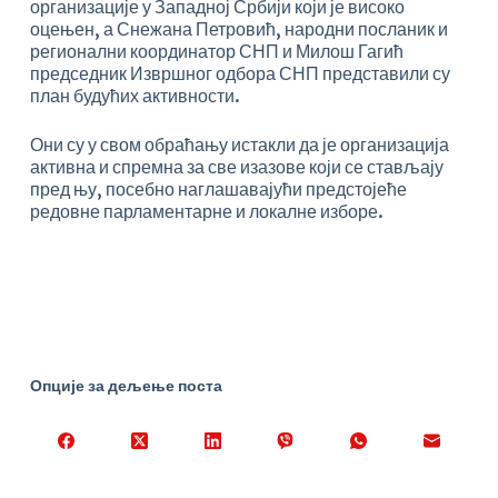
организације у Западној Србији који је високо
оцењен, а Снежана Петровић, народни посланик и
регионални координатор СНП и Милош Гагић
председник Извршног одбора СНП представили су
план будућих активности.
Они су у свом обраћању истакли да је организација
активна и спремна за све изазове који се стављају
пред њу, посебно наглашавајући предстојеће
редовне парламентарне и локалне изборе.
Опције за дељење поста