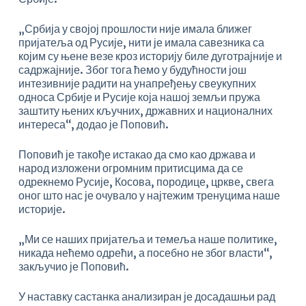
„Србија у својој прошлости није имала ближег
пријатеља од Русије, нити је имала савезника са
којим су њене везе кроз историју биле дуготрајније и
садржајније. Због тога ћемо у будућности још
интезивније радити на унапређењу свеукупних
односа Србије и Русије која нашој земљи пружа
заштиту њених кључних, државних и националних
интереса“, додао је Поповић.
Поповић је такође истакао да смо као држава и
народ изложени огромним притисцима да се
одрекнемо Русије, Косова, породице, цркве, свега
оног што нас је очувало у најтежим тренуцима наше
историје.
„Ми се наших пријатеља и темеља наше политике,
никада нећемо одрећи, а посебно не због власти“,
закључио је Поповић.
У наставку састанка анализиран је досадашњи рад