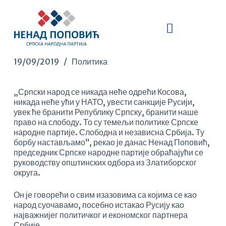
S
k
i
p
t
o
19/09/2019
Политика
c
o
n
„Српски народ се никада неће одрећи Косова,
t
никада неће ући у НАТО, увести санкције Русији,
e
увек ће бранити Републику Српску, бранити наше
n
право на слободу. То су темељи политике Српске
t
народне партије. Слободна и независна Србија. Ту
борбу настављамо“, рекао је данас Ненад Поповић,
председник Српске народне партије обраћајући се
руководству општинских одбора из Златиборског
округа.
Он је говорећи о свим изазовима са којима се као
народ суочавамо, посебно истакао Русију као
најважнијег политичког и економског партнера
Србије.