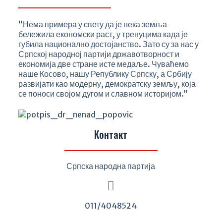
“Нема примера у свету да је нека земља
бележила економски раст, у тренуцима када је
губила национално достојанство. Зато су за нас у
Српској народној партији државотворност и
економија две стране исте медаље. Чуваћемо
наше Косово, нашу Републику Српску, а Србију
развијати као модерну, демократску земљу, која
се поноси својом дугом и славном историјом.”
Контакт
Српска народна партија
011/4048524