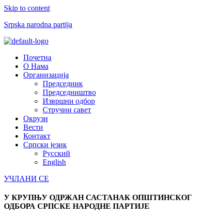
Skip to content
Srpska narodna partija
Menu
Почетна
О Нама
Организација
Председник
Председништво
Извршни одбор
Стручни савет
Окрузи
Вести
Контакт
Српски језик
Русский
English
УЧЛАНИ СЕ
У КРУПЊУ ОДРЖАН САСТАНАК ОПШТИНСКОГ
ОДБОРА СРПСКЕ НАРОДНЕ ПАРТИЈЕ