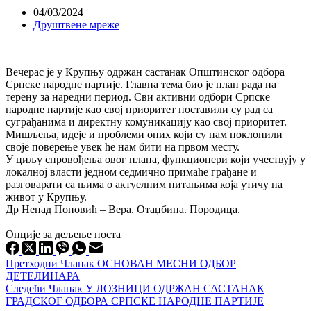
04/03/2024
Друштвене мреже
Вечерас је у Крупњу одржан састанак Општинског одбора
Српске народне партије. Главна тема био је план рада на
терену за наредни период. Сви активни одбори Српске
народне партије као свој приоритет поставили су рад са
суграђанима и директну комуникацију као свој приоритет.
Мишљења, идеје и проблеми оних који су нам поклонили
своје поверење увек ће нам бити на првом месту.
У циљу спровођења овог плана, функционери који учествују у
локалној власти једном седмично примаће грађане и
разговарати са њима о актуелним питањима која утичу на
живот у Крупњу.
Др Ненад Поповић – Вера. Отаџбина. Породица.
Опције за дељење поста
Претходни
Чланак
ОСНОВАН МЕСНИ ОДБОР
ДЕТЕЛИНАРА
Следећи
Чланак
У ЛОЗНИЦИ ОДРЖАН САСТАНАК
ГРАДСКОГ ОДБОРА СРПСКЕ НАРОДНЕ ПАРТИЈЕ