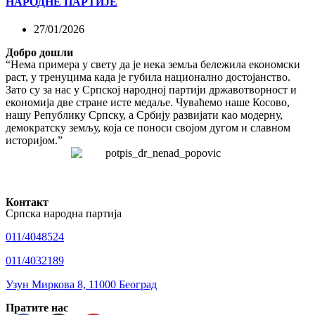
НАРОДНЕ ПАРТИЈЕ
27/01/2026
Добро дошли
“Нема примера у свету да је нека земља бележила економски
раст, у тренуцима када је губила национално достојанство.
Зато су за нас у Српској народној партији државотворност и
економија две стране исте медаље. Чуваћемо наше Косово,
нашу Републику Српску, а Србију развијати као модерну,
демократску земљу, која се поноси својом дугом и славном
историјом.”
Контакт
Српска народна партија
011/4048524
011/4032189
Узун Миркова 8, 11000 Београд
Пратите нас